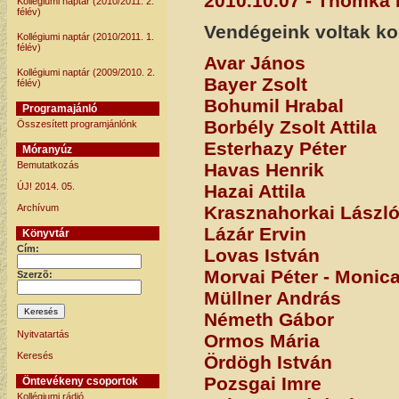
2010.10.07 - Thomka 
Kollégiumi naptár (2010/2011. 2.
félév)
Vendégeink voltak k
Kollégiumi naptár (2010/2011. 1.
félév)
Avar János
Kollégiumi naptár (2009/2010. 2.
Bayer Zsolt
félév)
Bohumil Hrabal
Programajánló
Borbély Zsolt Attila
Összesített programjánlónk
Esterhazy Péter
Móranyúz
Bemutatkozás
Havas Henrik
ÚJ! 2014. 05.
Hazai Attila
Archívum
Krasznahorkai Lászl
Lázár Ervin
Könyvtár
Cím:
Lovas István
Morvai Péter - Monic
Szerzõ:
Müllner András
Németh Gábor
Nyitvatartás
Ormos Mária
Keresés
Ördögh István
Pozsgai Imre
Öntevékeny csoportok
Kollégiumi rádió