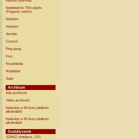
Karközi sportnap
Kettlebell és TRX edzés
(Fegyenc edzés)
Néptánc
Hastánc
Aerobic
Csocsó
Ping-pong
Foci
Kosárlabda
Röplabda
Sakk
Archívum
Kép archívum
Video archívum
Kiadvány a 30 éves jubileum
alkalmából
Kiadvány a 40 éves jubileum
alkalmából
Szabályzatok
SZMSZ (hatályos, ÚJ!)