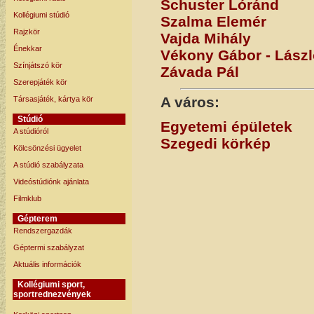
Schuster Lóránd
Kollégiumi stúdió
Szalma Elemér
Rajzkör
Vajda Mihály
Énekkar
Vékony Gábor - Lászl
Színjátszó kör
Závada Pál
Szerepjáték kör
A város:
Társasjáték, kártya kör
Stúdió
Egyetemi épületek
A stúdióról
Szegedi körkép
Kölcsönzési ügyelet
A stúdió szabályzata
Videóstúdiónk ajánlata
Filmklub
Gépterem
Rendszergazdák
Géptermi szabályzat
Aktuális információk
Kollégiumi sport,
sportrednezvények