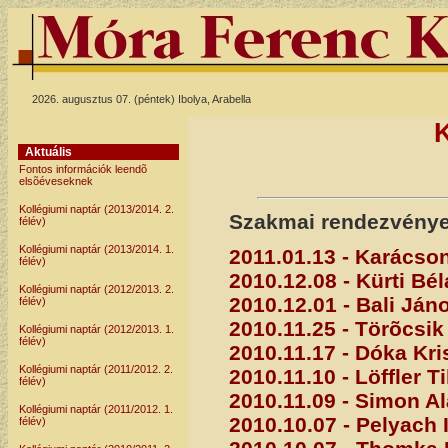
2026. augusztus 07. (péntek) Ibolya, Arabella
Aktuális
Fontos információk leendõ
elsõéveseknek
Kollégiumi naptár (2013/2014. 2.
Szakmai rendezvénye
félév)
Kollégiumi naptár (2013/2014. 1.
2011.01.13 - Karácson
félév)
2010.12.08 - Kürti Bél
Kollégiumi naptár (2012/2013. 2.
2010.12.01 - Bali Ján
félév)
2010.11.25 - Törõcsik
Kollégiumi naptár (2012/2013. 1.
félév)
2010.11.17 - Dóka Kri
Kollégiumi naptár (2011/2012. 2.
2010.11.10 - Löffler T
félév)
2010.11.09 - Simon A
Kollégiumi naptár (2011/2012. 1.
2010.10.07 - Pelyach 
félév)