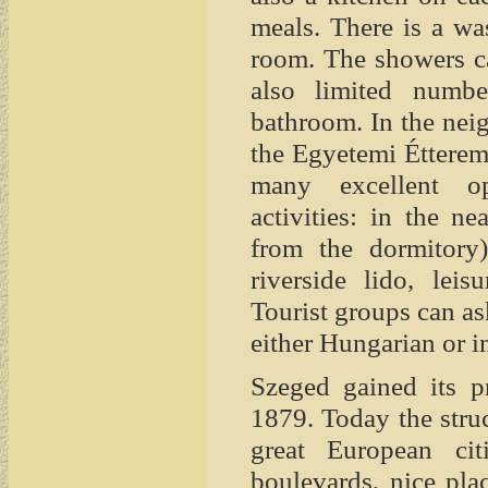
meals. There is a wa
room. The showers ca
also limited numb
bathroom. In the nei
the Egyetemi Étterem
many excellent opp
activities: in the 
from the dormitory
riverside lido, lei
Tourist groups can as
either Hungarian or i
Szeged gained its pr
1879. Today the struc
great European cit
boulevards, nice pla