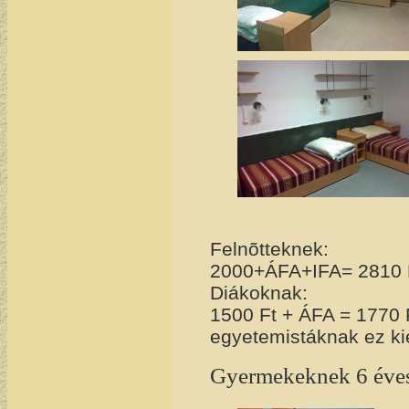
Felnõtteknek:
2000+ÁFA+IFA=
2810 
Diákoknak:
1500 Ft + ÁFA = 1770 
egyetemistáknak ez ki
Gyermekeknek 6 éves