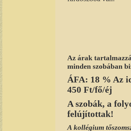
Az árak tartalmazzá
minden szobában biz
ÁFA: 18 % Az id
450 Ft/fő/éj
A szobák, a foly
felújítottak!
A kollégium tőszomsz