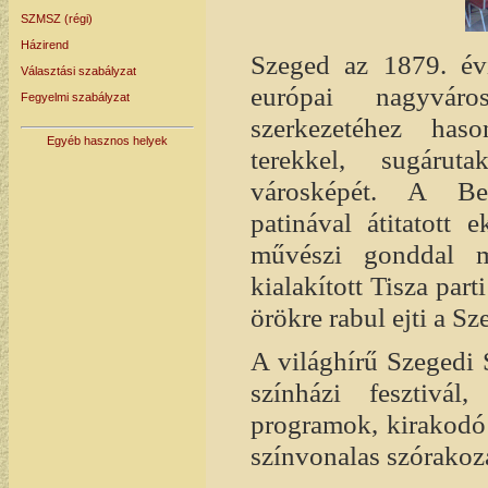
SZMSZ (régi)
Házirend
Szeged az 1879. évi
Választási szabályzat
európai nagyváro
Fegyelmi szabályzat
szerkezetéhez has
Egyéb hasznos helyek
terekkel, sugárut
városképét. A Bel
patinával átitatott 
művészi gonddal m
kialakított Tisza part
örökre rabul ejti a Sz
A világhírű Szegedi S
színházi fesztivál
programok, kirakodó 
színvonalas szórakoz