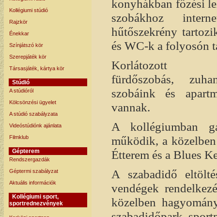
konyhákban főzési le
Kollégiumi stúdió
szobákhoz intern
Rajzkör
hűtőszekrény tartozi
Énekkar
és WC-k a folyosón t
Színjátszó kör
Szerepjáték kör
Korlátozott 
Társasjáték, kártya kör
fürdőszobás, zuhan
Stúdió
szobáink és apartm
A stúdióról
Kölcsönzési ügyelet
vannak.
A stúdió szabályzata
A kollégiumban ga
Videóstúdiónk ajánlata
működik, a közelben 
Filmklub
Étterem és a Blues Ke
Gépterem
Rendszergazdák
A szabadidő eltölté
Géptermi szabályzat
Aktuális információk
vendégek rendelkezé
Kollégiumi sport,
közelben hagyományo
sportrednezvények
szabadidőpark, sport