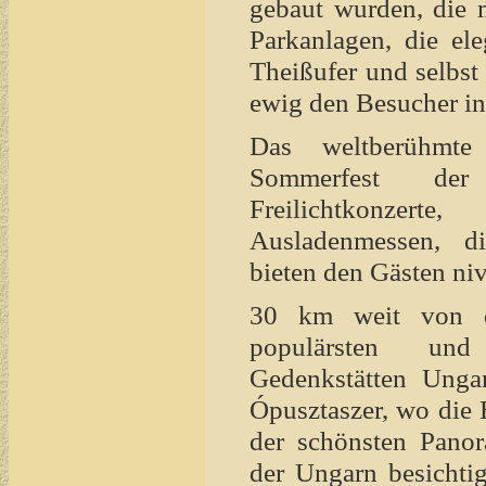
gebaut wurden, die m
Parkanlagen, die el
Theißufer und selbst
ewig den Besucher in
Das weltberühmte 
Sommerfest der 
Freilichtkonzert
Ausladenmessen, di
bieten den Gästen niv
30 km weit von de
populärsten und 
Gedenkstätten Unga
Ópusztaszer, wo die 
der schönsten Pano
der Ungarn besichti