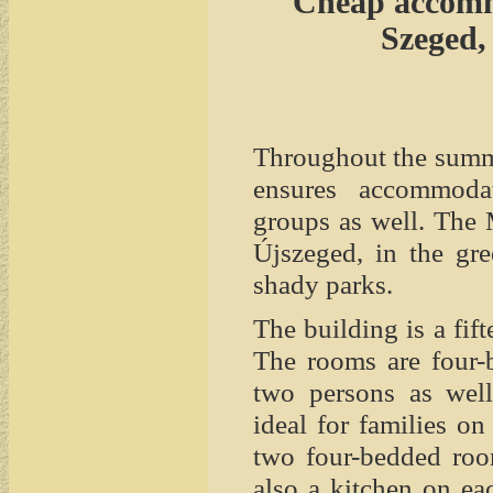
Cheap accomm
Szeged, 
Throughout the summ
ensures accommodat
groups as well. The 
Újszeged, in the gre
shady parks.
The building is a fif
The rooms are four-
two persons as wel
ideal for families o
two four-bedded room
also a kitchen on ea