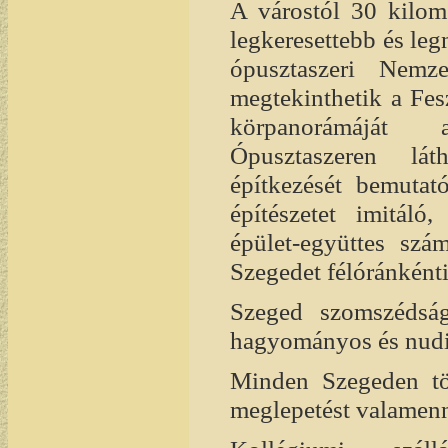
A várostól 30 kilom
legkeresettebb és le
ópusztaszeri Nemz
megtekinthetik a Fes
körpanorámáját 
Ópusztaszeren lá
építkezését bemutat
építészetet imitáló
épület-együttes szá
Szegedet félóránkénti
Szeged szomszédság
hagyományos és nudis
Minden Szegeden töl
meglepetést valamenn