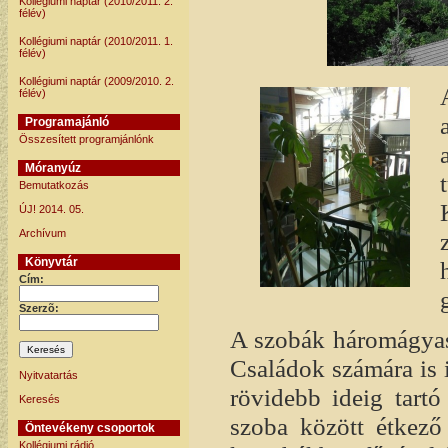
Kollégiumi naptár (2010/2011. 2.
félév)
Kollégiumi naptár (2010/2011. 1.
félév)
Kollégiumi naptár (2009/2010. 2.
félév)
Programajánló
Összesített programjánlónk
Móranyúz
Bemutatkozás
ÚJ! 2014. 05.
Archívum
Könyvtár
Cím:
Szerzõ:
A szobák háromágyasa
Családok számára is 
Nyitvatartás
rövidebb ideig tartó
Keresés
szoba között étkező 
Öntevékeny csoportok
Kollégiumi rádió