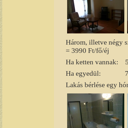
Három, illetve négy 
= 3990 Ft/fő/éj
Ha ketten vannak:
Ha egyedül:
7
Lakás bérlése egy hó