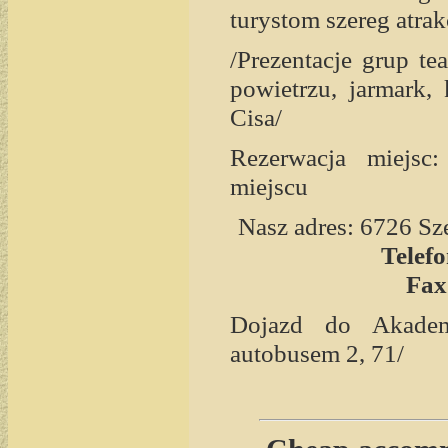
turystom szereg atrakc
/Prezentacje grup te
powietrzu, jarmark, 
Cisa/
Rezerwacja miejsc:
miejscu
Nasz adres: 6726 Sz
Telefo
Fax
Dojazd do Akadem
autobusem 2, 71/