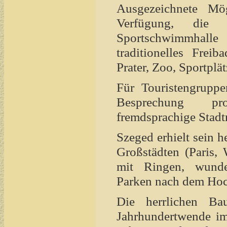
Ausgezeichnete Mö
Verfügung, die 
Sportschwimmhalle
traditionelles Frei
Prater, Zoo, Sportplät
Für Touristengruppe
Besprechung pro
fremdsprachige Stadt
Szeged erhielt sein h
Großstädten (Paris, 
mit Ringen, wunder
Parken nach dem Hoc
Die herrlichen Ba
Jahrhundertwende im 