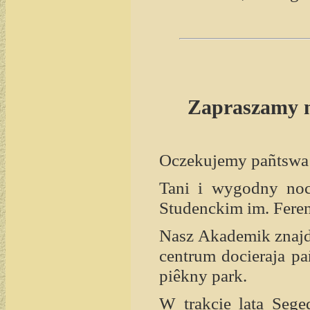
Zapraszamy n
Oczekujemy pañtswa
Tani i wygodny no
Studenckim im. Fere
Nasz Akademik znajdu
centrum docieraja p
piêkny park.
W trakcie lata Seg