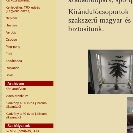
Karközi sportnap
Kettlebell és TRX edzés
Kirándulócsoporto
(Fegyenc edzés)
szakszerű magyar és
Néptánc
Hastánc
biztosítunk.
Aerobic
Csocsó
Ping-pong
Foci
Kosárlabda
Röplabda
Sakk
Archívum
Kép archívum
Video archívum
Kiadvány a 30 éves jubileum
alkalmából
Kiadvány a 40 éves jubileum
alkalmából
Szabályzatok
SZMSZ (hatályos, ÚJ!)