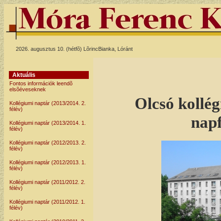
2026. augusztus 10. (hétfõ) LõrincBianka, Lóránt
Aktuális
Fontos információk leendõ
elsõéveseknek
Olcsó kollég
Kollégiumi naptár (2013/2014. 2.
félév)
nap
Kollégiumi naptár (2013/2014. 1.
félév)
Kollégiumi naptár (2012/2013. 2.
félév)
Kollégiumi naptár (2012/2013. 1.
félév)
Kollégiumi naptár (2011/2012. 2.
félév)
Kollégiumi naptár (2011/2012. 1.
félév)