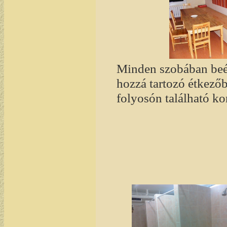
Minden szobában beépí
hozzá tartozó étkezőb
folyosón található k