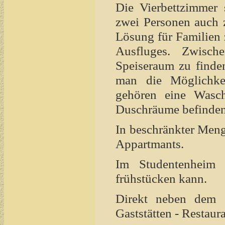
Die Vierbettzimmer 
zwei Personen auch z
Lösung für Familien 
Ausfluges. Zwisch
Speiseraum zu finde
man die Möglichk
gehören eine Wasc
Duschräume befinden
In beschränkter Men
Appartmants.
Im Studentenheim
frühstücken kann.
Direkt neben dem 
Gaststätten - Restaur