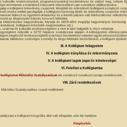
 kulturális rendezvényeket, programsorozatokat kezdeményez és valósít meg, melyek figyel
éget teremtenek a különbözõ irányzatok képviselõivel való személyes találkozásokra.
ja a kollégiumi öntevékeny csoportok létrejöttét és mûködését (kollégiumi színjátszó csoport, 
kotói munka mellett gazdagítják a kollégiumi közösség életét. Az öntevékeny csoportok mûkö
atosan fejleszti az egyetemi oktatáshoz és a leendõ pályára való felkészüléshez nélkülözhe
emti az idegennyelvi képzés korszerû feltételeit.
ja többévtizedes hagyományait, folytatja és idõrõl-idõre megújítja hagyományos közösség
irándulások, kollégiumi évfordulók megünneplése stb.).
, szakmai és kulturális tevékenységében a nem itt lakó hallgatók is részt vehetnek.
egységként mûködik a SZTE hatályos szabályzatai alapján. A költségvetési elõirányzatokat
a kollégium kiegészítõ tevékenységébõl származó bevételekkel valamint egyéb pénzeszközökkel
tainak ellátáshoz szükséges személyi és tárgyi feltételek biztosításáról, a kollégium épület
III. A Kollégium felügyelete
IV. A kollégium irányítása és önkormányzata
V. A kollégiumi tagok jogai és kötelességei
VI. Felvétel a Kollégiumba
kollégiumai Mûködési Szabályzatának
ide vonatkozó vonatkozó pontjai rendelkeznek.
VIII. Záró rendelkezések
 Mûködési Szabályzatához csatolt mellékletek:
bályzata a kollégiumi közgyûlés által való elfogadás után lép hatályba.
Kiegészítés