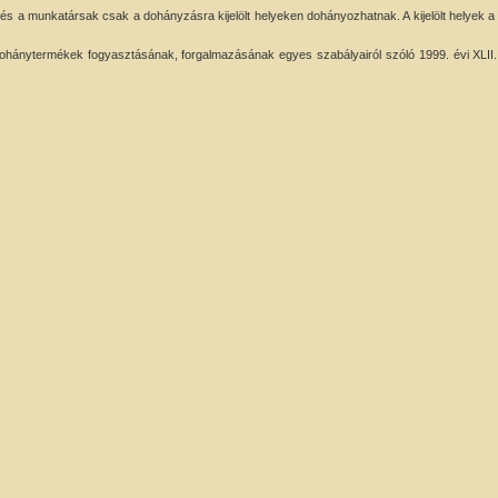
k és a munkatársak csak a dohányzásra kijelölt helyeken dohányozhatnak. A kijelölt helyek a
hánytermékek fogyasztásának, forgalmazásának egyes szabályairól szóló 1999. évi XLII. t