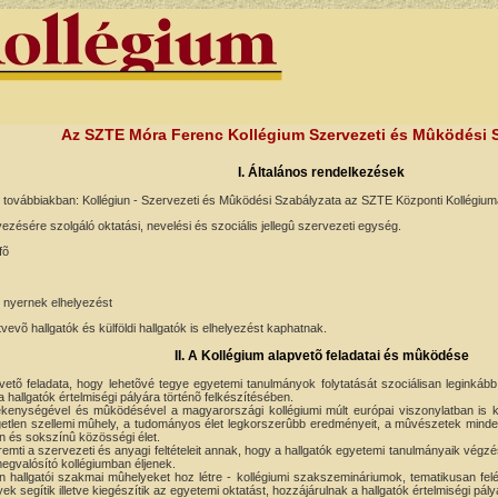
Az SZTE Móra Ferenc Kollégium Szervezeti és Mûködési 
I. Általános rendelkezések
ovábbiakban: Kollégiun - Szervezeti és Mûködési Szabályzata az SZTE Központi Kollégiuma
ezésére szolgáló oktatási, nevelési és szociális jellegû szervezeti egység.
fõ
n nyernek elhelyezést
võ hallgatók és külföldi hallgatók is elhelyezést kaphatnak.
II. A Kollégium alapvetõ feladatai és mûködése
etõ feladata, hogy lehetõvé tegye egyetemi tanulmányok folytatását szociálisan leginká
 hallgatók értelmiségi pályára történõ felkészítésében.
kenységével és mûködésével a magyarországi kollégiumi múlt európai viszonylatban is 
ggetlen szellemi mûhely, a tudományos élet legkorszerûbb eredményeit, a mûvészetek minden
 és sokszínû közösségi élet.
mti a szervezeti és anyagi feltételeit annak, hogy a hallgatók egyetemi tanulmányaik végz
gvalósító kollégiumban éljenek.
 hallgatói szakmai mûhelyeket hoz létre - kollégiumi szakszemináriumok, tematikusan fel
k segítik illetve kiegészítik az egyetemi oktatást, hozzájárulnak a hallgatók értelmiségi pál