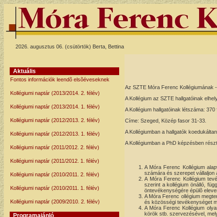
2026. augusztus 06. (csütörtök) Berta, Bettina
Aktuális
Fontos információk leendõ elsõéveseknek
Az SZTE Móra Ferenc Kollégiumának - t
Kollégiumi naptár (2013/2014. 2. félév)
A Kollégium az SZTE hallgatóinak elhely
Kollégiumi naptár (2013/2014. 1. félév)
A Kollégium hallgatóinak létszáma: 370 
Kollégiumi naptár (2012/2013. 2. félév)
Címe: Szeged, Közép fasor 31-33.
A Kollégiumban a hallgatók koedukálta
Kollégiumi naptár (2012/2013. 1. félév)
A Kollégiumban a PhD képzésben résztve
Kollégiumi naptár (2011/2012. 2. félév)
Kollégiumi naptár (2011/2012. 1. félév)
A Móra Ferenc Kollégium alapv
számára és szerepet vállaljon a
Kollégiumi naptár (2010/2011. 2. félév)
A Móra Ferenc Kollégium tevé
szerint a kollégium önálló, fü
Kollégiumi naptár (2010/2011. 1. félév)
öntevékenységére épülõ eleven
A Móra Ferenc ollégium megtere
Kollégiumi naptár (2009/2010. 2. félév)
és közösségi tevékenységet me
A Móra Ferenc Kollégium olyan
körök stb. szervezésével, melye
Programajánló