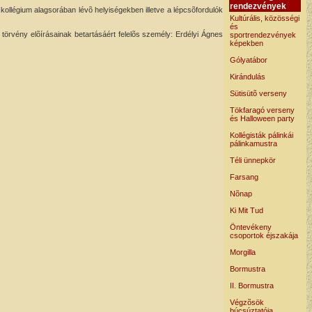
rendezvények
 kollégium alagsorában lévõ helyiségekben illetve a lépcsõfordulók
Kultúrális, közösségi
és
örvény elõírásainak betartásáért felelõs személy: Erdélyi Ágnes
sportrendezvények
képekben
Gólyatábor
Kirándulás
Sütisütõ verseny
Tökfaragó verseny
és Halloween party
Kollégisták pálinkái
pálinkamustra
Téli ünnepkör
Farsang
Nõnap
Ki Mit Tud
Öntevékeny
csoportok éjszakája
Morgilla
Bormustra
II. Bormustra
Végzõsök
búcsúztatója