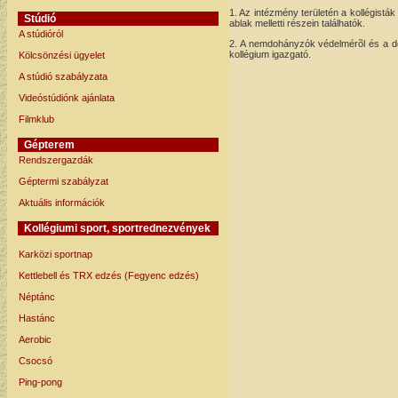
1. Az intézmény területén a kollégistá
Stúdió
ablak melletti részein találhatók.
A stúdióról
2. A nemdohányzók védelmérõl és a do
kollégium igazgató.
Kölcsönzési ügyelet
A stúdió szabályzata
Videóstúdiónk ajánlata
Filmklub
Gépterem
Rendszergazdák
Géptermi szabályzat
Aktuális információk
Kollégiumi sport, sportrednezvények
Karközi sportnap
Kettlebell és TRX edzés (Fegyenc edzés)
Néptánc
Hastánc
Aerobic
Csocsó
Ping-pong