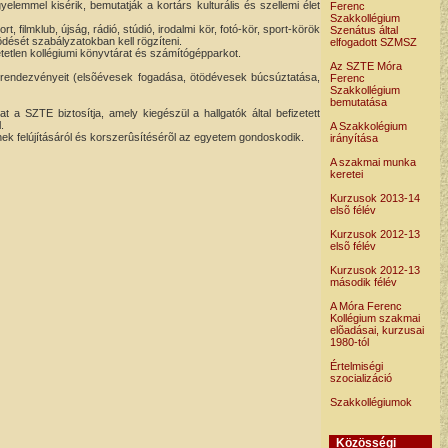
emmel kisérik, bemutatják a kortárs kulturális és szellemi élet
Ferenc
Szakkollégium
filmklub, újság, rádió, stúdió, irodalmi kör, fotó-kör, sport-körök
Szenátus által
dését szabályzatokban kell rögzíteni.
elfogadott SZMSZ
tetlen kollégiumi könyvtárat és számítógépparkot.
Az SZTE Móra
i rendezvényeit (elsõévesek fogadása, ötödévesek búcsúztatása,
Ferenc
Szakkollégium
bemutatása
 a SZTE biztosítja, amely kiegészül a hallgatók által befizetett
.
A Szakkolégium
ének felújításáról és korszerûsítésérõl az egyetem gondoskodik.
irányítása
A szakmai munka
keretei
Kurzusok 2013-14
elsõ félév
Kurzusok 2012-13
elsõ félév
Kurzusok 2012-13
második félév
A Móra Ferenc
Kollégium szakmai
elõadásai, kurzusai
1980-tól
Értelmiségi
szocializáció
Szakkollégiumok
Közösségi