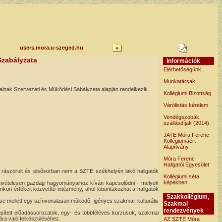
users.mora.u-szeged.hu
Szabályzata
Információk
Elérhetõségünk
Munkatársak
inak Szervezeti és Mûködési Sabályzata alapján rendelkezik.
Kollégiumi Bizottság
Várólistás kérelem
Vendégszobák,
szállásdíjak (2014)
JATE Móra Ferenc
Kollégiumáért
Alapítvány
Móra Ferenc
Hallgatói Egyesület
bb rászorult és elsõsorban nem a SZTE székhelyén lakó hallgatók
Kollégiumi séta
képekben
kivételesen gazdag hagyományaihoz kíván kapcsolódni - melyek
kori értékeit közvetítõ intézmény, ahol kibontakozhat a hallgatók
Szakkollégium,
ése mellett egy színvonalasan mûködõ, igényes szakmai, kulturális
Szakmai
rendezvények
épített elõadássorozatok, egy- és többféléves kurzusok, szakmai
yára való felkészüléséhez.
AZ SZTE Móra