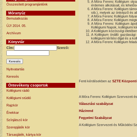
A Móra Ferenc Kollégium olyan
Összesített programjánlónk
érdemes alkotásait, és lehetõs
A Móra Ferenc Kollégium támogat
stb.), melyek az önképzõ és al
Móranyúz
A Móra Ferenc Kollégium folyam
Bemutatkozás
A Móra Ferenc Kollégium megter
A Móra Ferenc Kollégium ápol
ÚJ! 2014. 05.
Kollégiumi Napok, kollégiumi k
A Kollégium közösségi életében
Archívum
A Kollégium önálló gazdasági 
kollégiumi térítési díjjal és 
Könyvtár
A Móra Ferenc Kollégium felada
Cím:
Szerzõ:
Nyitvatartás
Keresés
Fenti kérdésekben az
SZTE Központi 
Öntevékeny csoportok
Kollégiumi rádió
A Móra Ferenc Kollégium Szervezeti és
Kollégiumi stúdió
Választási szabályzat
Rajzkör
Házirend
Énekkar
Fegyelmi Szabályzat
Színjátszó kör
A Kollégium Szervezeti és Mûködési Sza
Szerepjáték kör
Társasjáték, kártya kör