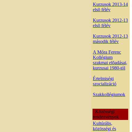
Kurzusok 2013-14
elsõ félév
Kurzusok 2012-13
elsõ félév
Kurzusok 2012-13
második félév
A Móra Ferenc
Kollégium
szakmai elõadásai,
kurzusai 1980-tól
Értelmiségi
szocializáció
Szakkollégiumok
Közösségi
rendezvények
Kultúrális,
közösségi és