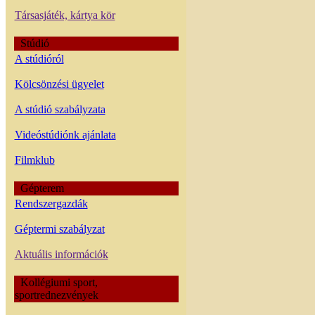
Társasjáték, kártya kör
Stúdió
A stúdióról
Kölcsönzési ügyelet
A stúdió szabályzata
Videóstúdiónk ajánlata
Filmklub
Gépterem
Rendszergazdák
Géptermi szabályzat
Aktuális információk
Kollégiumi sport,
sportrednezvények