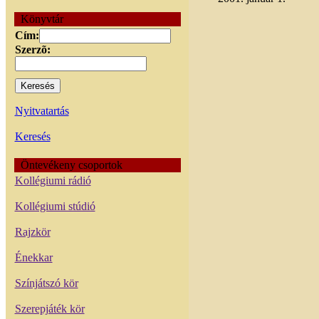
Könyvtár
Cím:
Szerzõ:
Nyitvatartás
Keresés
Öntevékeny csoportok
Kollégiumi rádió
Kollégiumi stúdió
Rajzkör
Énekkar
Színjátszó kör
Szerepjáték kör