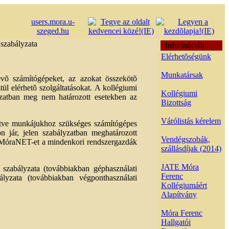
users.mora.u-
szeged.hu
szabályzata
Információk
Elérhetõségünk
Munkatársak
evõ számítógépeket, az azokat összekötõ
ül elérhetõ szolgáltatásokat. A kollégiumi
Kollégiumi
zatban meg nem határozott esetekben az
Bizottság
Várólistás kérelem
etve munkájukhoz szükséges számítógépes
n jár, jelen szabályzatban meghatározott
Vendégszobák,
 A MóraNET-et a mindenkori rendszergazdák
szállásdíjak (2014)
JATE Móra
 szabályzata (továbbiakban géphasználati
Ferenc
ályzata (továbbiakban végponthasználati
Kollégiumáért
Alapítvány
Móra Ferenc
Hallgatói