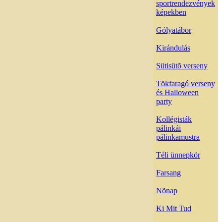
sportrendezvények
képekben
Gólyatábor
Kirándulás
Sütisütõ verseny
Tökfaragó verseny
és Halloween
party
Kollégisták
pálinkái
pálinkamustra
Téli ünnepkör
Farsang
Nõnap
Ki Mit Tud