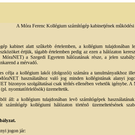
A Móra Ferenc Kollégium számítógép kabinetjének mûködési 
gép kabinet alatt szûkebb értelemben, a kollégium tulajdonában l
szközöket értjük, tágabb értelemben pedig az ezen a hálózaton kereszt
n MóraNET) a Szegedi Egyetem hálózatának része, a jelen szabály
nkarend a mérvadó.
 célja a kollégium lakói (dolgozói) számára a tanulmányaikhoz ill
A MóraNET használatához való jog minden kollégistának alanyi jogo
NET bizonyos szolgáltatásai csak térítés ellenében vehetõk igénybe.
k (pl. nyomtatófelelõsök) üzemeltetik.
zbõl áll: a kollégium tulajdonában levõ számítógépek használatának
át számítógép kollégiumi hálózaton történõ üzemeltetésének szab
bályzat.
nyi jogon jár: