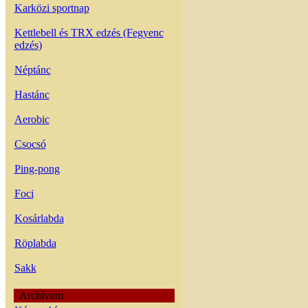
Karközi sportnap
Kettlebell és TRX edzés (Fegyenc
edzés)
Néptánc
Hastánc
Aerobic
Csocsó
Ping-pong
Foci
Kosárlabda
Röplabda
Sakk
Archívum