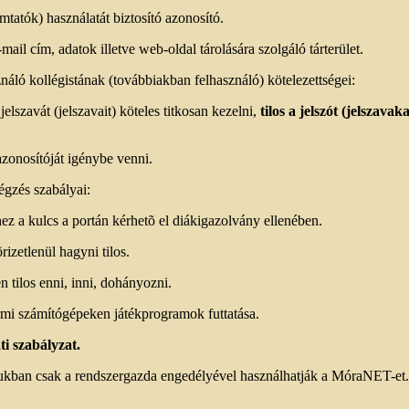
tatók) használatát biztosító azonosító.
mail cím, adatok illetve web-oldal tárolására szolgáló tárterület.
áló kollégistának (továbbiakban felhasználó) kötelezettségei:
lszavát (jelszavait) köteles titkosan kezelni,
tilos a jelszót (jelszav
azonosítóját igénybe venni.
gzés szabályai:
ez a kulcs a portán kérhetõ el diákigazolvány ellenében.
rizetlenül hagyni tilos.
 tilos enni, inni, dohányozni.
ermi számítógépeken játékprogramok futtatása.
ti szabályzat.
jukban csak a rendszergazda engedélyével használhatják a MóraNET-et.