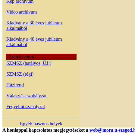
Kép archívum
Video archívum
Kiadvány a 30 éves jubileum
alkalmából
Kiadvány a 40 éves jubileum
alkalmából
Szabályzatok
SZMSZ (hatályos, ÚJ!)
SZMSZ (régi)
Házirend
Választási szabályzat
Fegyelmi szabályzat
Egyéb hasznos helyek
A honlappal kapcsolatos megjegyzéseket a
web@mora.u-szeged.