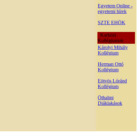
Egyetem Online -
egyetemi hírek
SZTE EHÖK
Karközi
Kollégiumok
Károlyi Mihály
Kollégium
Herman Ottó
Kollégium
Eötvös Lóránd
Kollégium
Öthalmi
Diáklakások