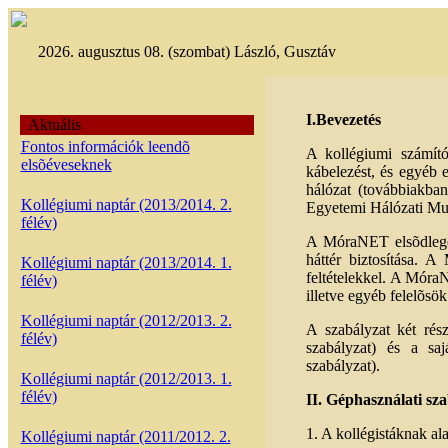
2026. augusztus 08. (szombat) László, Gusztáv
I.Bevezetés
Aktuális
Fontos információk leendõ
A kollégiumi számító
elsõéveseknek
kábelezést, és egyéb e
hálózat (továbbiakba
Kollégiumi naptár (2013/2014. 2.
Egyetemi Hálózati Mu
félév)
A MóraNET elsõdleges
háttér biztosítása. 
Kollégiumi naptár (2013/2014. 1.
feltételekkel. A Móra
félév)
illetve egyéb felelõsö
Kollégiumi naptár (2012/2013. 2.
A szabályzat két rés
félév)
szabályzat) és a saj
szabályzat).
Kollégiumi naptár (2012/2013. 1.
félév)
II. Géphasználati sza
1. A kollégistáknak ala
Kollégiumi naptár (2011/2012. 2.