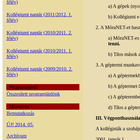
félév)
a) A gépek (nyom
Kollégiumi naptár (2011/2012. 1.
b) Kollégiumi e-
félév)
2. A MóraNET-et haszn
Kollégiumi naptár (2010/2011. 2.
a) MóraNET-es je
félév)
tenni.
Kollégiumi naptár (2010/2011. 1.
b) Tilos mások 
félév)
3. A géptermi munkavé
Kollégiumi naptár (2009/2010. 2.
félév)
a) A géptermekh
b) A géptermet õ
Programajánló
Összesített programjánlónk
c) A gépteremben
Móranyúz
d) Tilos a gépt
Bemutatkozás
III. Végponthasznála
ÚJ! 2014. 05.
A kollégisták a szobá
Archívum
2001. január 1.