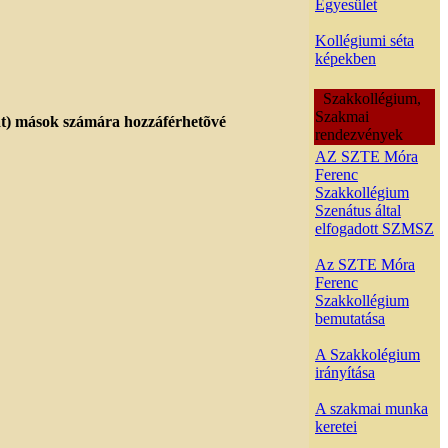
Egyesület
Kollégiumi séta
képekben
Szakkollégium,
Szakmai
akat) mások számára hozzáférhetõvé
rendezvények
AZ SZTE Móra
Ferenc
Szakkollégium
Szenátus által
elfogadott SZMSZ
Az SZTE Móra
Ferenc
Szakkollégium
bemutatása
A Szakkolégium
irányítása
A szakmai munka
keretei