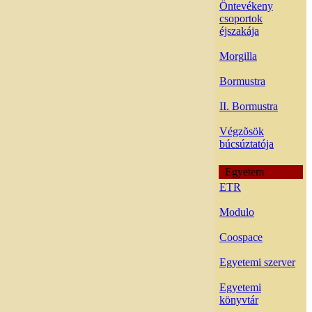
Öntevékeny
csoportok
éjszakája
Morgilla
Bormustra
II. Bormustra
Végzõsök
búcsúztatója
Egyetem
ETR
Modulo
Coospace
Egyetemi szerver
Egyetemi
könyvtár