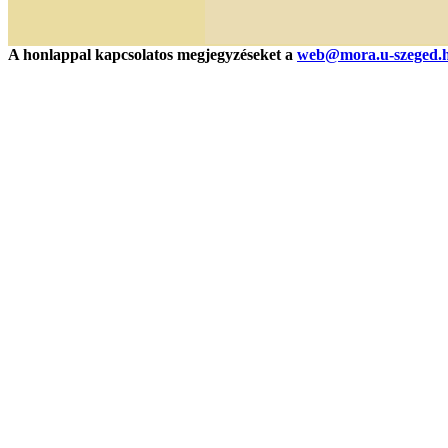
A honlappal kapcsolatos megjegyzéseket a
web@mora.u-szeged.