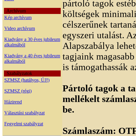
pártoló tagok esté
Archívum
költségek minimal
Kép archívum
célszerűnek tartan
Video archívum
egyszeri utalást.
Kiadvány a 30 éves jubileum
Alapszabálya lehet
alkalmából
tagjaink magasabb 
Kiadvány a 40 éves jubileum
alkalmából
is támogathassák a
Szabályzatok
SZMSZ (hatályos, ÚJ!)
Pártoló tagok a ta
SZMSZ (régi)
mellékelt számlas
Házirend
be.
Választási szabályzat
Fegyelmi szabályzat
Számlaszám: OT