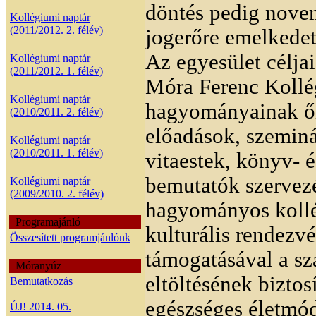
döntés pedig nove
Kollégiumi naptár
(2011/2012. 2. félév)
jogerőre emelkedet
Az egyesület céljai
Kollégiumi naptár
(2011/2012. 1. félév)
Móra Ferenc Koll
Kollégiumi naptár
hagyományainak őr
(2010/2011. 2. félév)
előadások, szemin
Kollégiumi naptár
(2010/2011. 1. félév)
vitaestek, könyv- é
bemutatók szervezé
Kollégiumi naptár
(2009/2010. 2. félév)
hagyományos kollé
Programajánló
kulturális rendezv
Összesített programjánlónk
támogatásával a sz
Móranyúz
eltöltésének biztos
Bemutatkozás
egészséges életmód
ÚJ! 2014. 05.