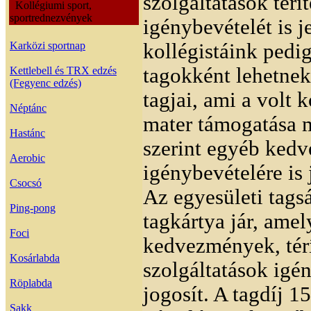
szolgáltatások térí
Kollégiumi sport,
sportrednezvények
igénybevételét is je
Karközi sportnap
kollégistáink pedig
tagokként lehetnek
Kettlebell és TRX edzés
(Fegyenc edzés)
tagjai, ami a volt 
Néptánc
mater támogatása m
Hastánc
szerint egyéb ked
Aerobic
igénybevételére is 
Csocsó
Az egyesületi tags
Ping-pong
tagkártya jár, amel
Foci
kedvezmények, tér
Kosárlabda
szolgáltatások igé
Röplabda
jogosít. A tagdíj 15
Sakk