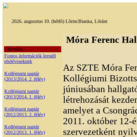
2026. augusztus 10. (hétfõ) LõrincBianka, Lóránt
Móra Ferenc Hall
Aktuális
Fontos információk leendõ
elsõéveseknek
Az SZTE Móra Fer
Kollégiumi naptár
Kollégiumi Bizott
(2013/2014. 2. félév)
júniusában hallgat
Kollégiumi naptár
(2013/2014. 1. félév)
létrehozását kezde
amelyet a Csongrá
Kollégiumi naptár
(2012/2013. 2. félév)
2011. október 12-
Kollégiumi naptár
szervezetként nyilv
(2012/2013. 1. félév)