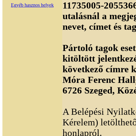
11735005-2055366
Egyéb hasznos helyek
utalásnál a megje
nevet, címet és tag
Pártoló tagok ese
kitöltött jelentkez
következő címre k
Móra Ferenc Hallg
6726 Szeged, Közé
A Belépési Nyilatk
Kérelem) letölthet
honlapról.