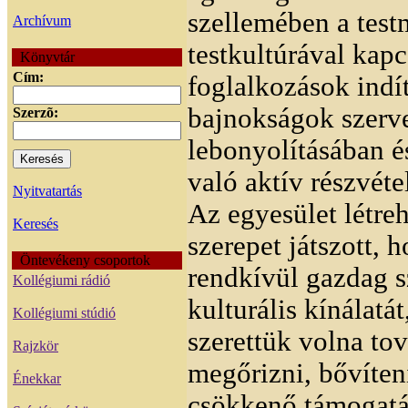
szellemében a test
Archívum
testkultúrával kapc
Könyvtár
Cím:
foglalkozások indí
bajnokságok szerv
Szerzõ:
lebonyolításában é
való aktív részvéte
Nyitvatartás
Az egyesület létre
Keresés
szerepet játszott, 
Öntevékeny csoportok
rendkívül gazdag 
Kollégiumi rádió
kulturális kínálatát
Kollégiumi stúdió
szerettük volna tov
Rajzkör
megőrizni, bővíten
Énekkar
csökkenő támogatá