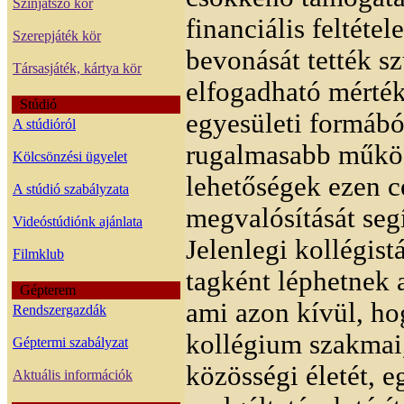
Színjátszó kör
financiális feltéte
Szerepjáték kör
bevonását tették s
Társasjáték, kártya kör
elfogadható mérték
Stúdió
egyesületi formábó
A stúdióról
rugalmasabb működ
Kölcsönzési ügyelet
lehetőségek ezen c
A stúdió szabályzata
megvalósítását segí
Videóstúdiónk ajánlata
Jelenlegi kollégist
Filmklub
tagként léphetnek 
Gépterem
ami azon kívül, ho
Rendszergazdák
kollégium szakmai,
Géptermi szabályzat
közösségi életét, 
Aktuális információk