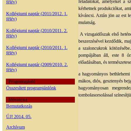
feladatokat, amelyeket a 
félév)
kérhetnek produkciókat, am
Kollégiumi naptár (2011/2012. 1.
kíváncsi. Aztán jön az est l
félév)
mulatság.
Kollégiumi naptár (2010/2011. 2.
A vizsgaidőszak első hetén
félév)
beszerzésével kezdődik, majd
Kollégiumi naptár (2010/2011. 1.
a szaloncukrok kötözésébe.
félév)
pompájában áll, este 8 órá
előadásában, és természetes
Kollégiumi naptár (2009/2010. 2.
félév)
a hagyományos bethlehemi j
mákos, diós, gesztenyés bejg
Programajánló
Összesített programjánlónk
hagyományosan megrendezz
tombolasorsolással színesítj
Móranyúz
Bemutatkozás
ÚJ! 2014. 05.
Archívum