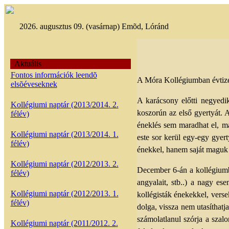
2026. augusztus 09. (vasárnap) Emõd, Lóránd
Aktuális
Fontos információk leendõ
A Móra Kollégiumban évtize
elsõéveseknek
A karácsony előtti negyedi
Kollégiumi naptár (2013/2014. 2.
koszorún az első gyertyát. A
félév)
éneklés sem maradhat el, m
Kollégiumi naptár (2013/2014. 1.
este sor kerül egy-egy gye
félév)
énekkel, hanem saját maguk á
Kollégiumi naptár (2012/2013. 2.
December 6-án a kollégiumba 
félév)
angyalait, stb..) a nagy es
Kollégiumi naptár (2012/2013. 1.
kollégisták énekekkel, verse
félév)
dolga, vissza nem utasíthatja
számolatlanul szórja a szalo
Kollégiumi naptár (2011/2012. 2.