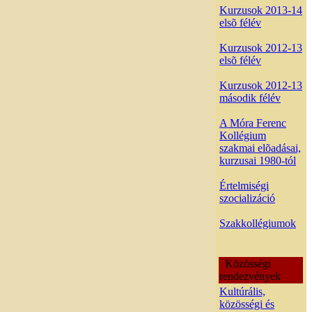
Kurzusok 2013-14
elsõ félév
Kurzusok 2012-13
elsõ félév
Kurzusok 2012-13
második félév
A Móra Ferenc
Kollégium
szakmai elõadásai,
kurzusai 1980-tól
Értelmiségi
szocializáció
Szakkollégiumok
Közösségi
rendezvények
Kultúrális,
közösségi és