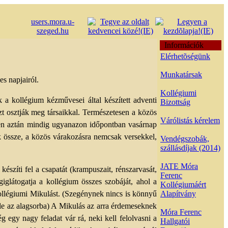
users.mora.u-
szeged.hu
Információk
Elérhetõségünk
Munkatársak
s napjairól.
Kollégiumi
a kollégium kézművesei által készített adventi
Bizottság
ezt osztják meg társaikkal. Természetesen a közös
Várólistás kérelem
ben aztán mindig ugyanazon időpontban vasárnap
k össze, a közös várakozásra nemcsak versekkel,
Vendégszobák,
szállásdíjak (2014)
JATE Móra
észíti fel a csapatát (krampuszait, rénszarvasát,
Ferenc
iglátogatja a kollégium összes szobáját, ahol a
Kollégiumáért
 kollégiumi Mikulást. (Szegénynek nincs is könnyű
Alapítvány
ér le az alagsorba) A Mikulás az arra érdemeseknek
Móra Ferenc
g egy nagy feladat vár rá, neki kell felolvasni a
Hallgatói