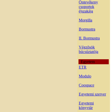
Öntevékeny
csoportok
éjszakája
Morgilla
Bormustra
II. Bormustra
Végzõsök
búcsúztatója
Egyetem
ETR
Modulo
Coospace
Egyetemi szerver
Egyetemi
könyvtár