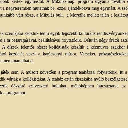
szobák kértek egymástól. A Mikulás-napi program ugyanis további 
it a nagyteremben mutatnak be, ezzel ajándékozva meg egymást. A sz
eginkább várt része, a Mikulás buli,
a Morgilla mellett talán a leglát
ek szerdájára szoktuk tenni egyik legszebb kulturális rendezvényünke
 a fa befaragásával, beállításával folytatódik. Délután négy órától azt
 A díszek jelentős részét kollégisták készítik a kézműves szakkör
tól kezdetét veszi a karácsonyi műsor. Verseket, prózarészleteket
en nem maradhat el
áték sem. A műsort követően a program teaházzal folytatódik. Itt 
lik várják a kollégistákat. A teaház aztán éjszakába nyúló beszélgeté
ük óévzáró szilveszteri bulinkat, méltóképpen búcsúztatva az
ük a programot.