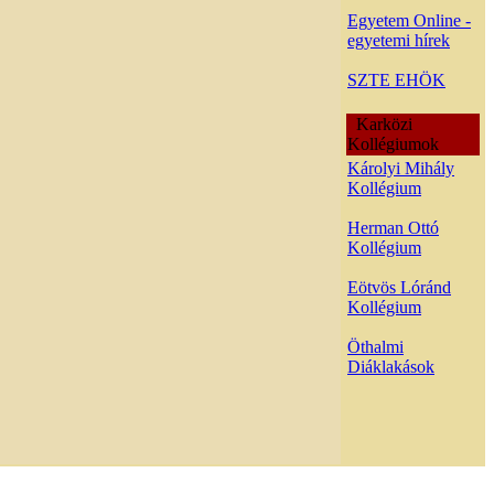
Egyetem Online -
egyetemi hírek
SZTE EHÖK
Karközi
Kollégiumok
Károlyi Mihály
Kollégium
Herman Ottó
Kollégium
Eötvös Lóránd
Kollégium
Öthalmi
Diáklakások