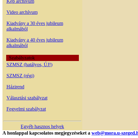
Kép archívum
Video archívum
Kiadvány a 30 éves jubileum
alkalmából
Kiadvány a 40 éves jubileum
alkalmából
Szabályzatok
SZMSZ (hatályos, ÚJ!)
SZMSZ (régi)
Házirend
Választási szabályzat
Fegyelmi szabályzat
Egyéb hasznos helyek
A honlappal kapcsolatos megjegyzéseket a
web@mora.u-szeged.