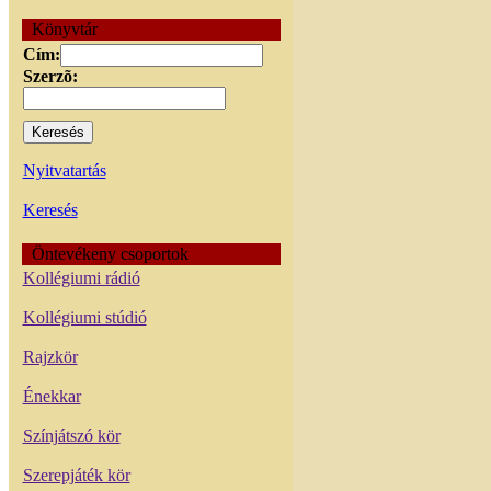
Könyvtár
Cím:
Szerzõ:
Nyitvatartás
Keresés
Öntevékeny csoportok
Kollégiumi rádió
Kollégiumi stúdió
Rajzkör
Énekkar
Színjátszó kör
Szerepjáték kör