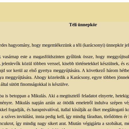
Téli ünnepkör
des hagyomány, hogy megemlékezünk a téli (karácsonyi) ünnepkör jele
k vasárnap este a magasföldszinten gyűlünk össze, hogy meggyújtsuk 
 jelenlevők közül többen verssel, kisebb történetekkel készülnek, és 
ajd sor kerül az első gyertya meggyújtására. A következő három hét
rtya meggyújtására. Ahogy közeledik a Karácsony, egyre többen jönne
ltal sütött finomságokkal is készülve.
is betoppan a Mikulás. Aki a megtisztelő feladatot elnyerte, hetekig k
eményre. Mikulás napján aztán az ötödik emeletről indulva szépen vég
kkel fogadják, és harapnivalóval, itallal kínálják az őket meglátogató
 a szíves invitálást, innia pedig kell, így mindig fáradtan, törődötten 
ncukrot, így mindig nagy sikert arat. Miután végigjárta a szobákat, mé