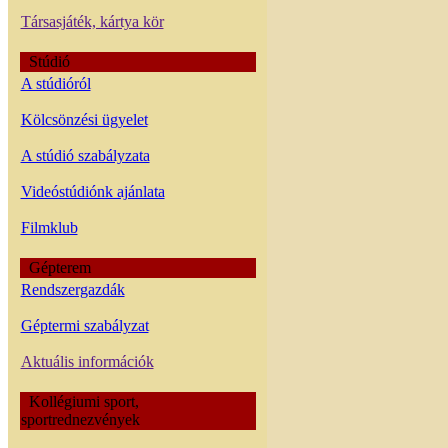
Társasjáték, kártya kör
Stúdió
A stúdióról
Kölcsönzési ügyelet
A stúdió szabályzata
Videóstúdiónk ajánlata
Filmklub
Gépterem
Rendszergazdák
Géptermi szabályzat
Aktuális információk
Kollégiumi sport,
sportrednezvények