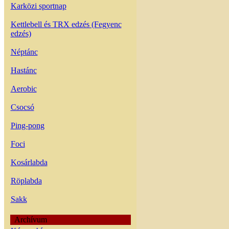
Karközi sportnap
Kettlebell és TRX edzés (Fegyenc
edzés)
Néptánc
Hastánc
Aerobic
Csocsó
Ping-pong
Foci
Kosárlabda
Röplabda
Sakk
Archívum