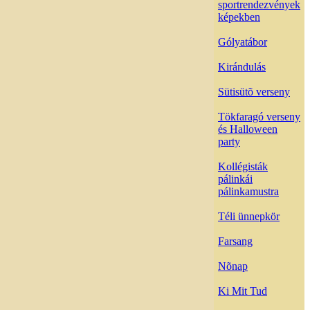
sportrendezvények
képekben
Gólyatábor
Kirándulás
Sütisütõ verseny
Tökfaragó verseny
és Halloween
party
Kollégisták
pálinkái
pálinkamustra
Téli ünnepkör
Farsang
Nõnap
Ki Mit Tud