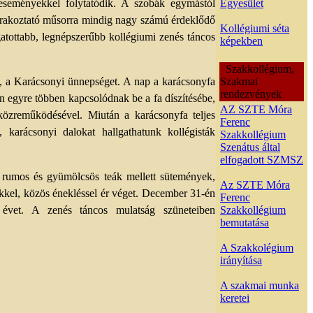
eseményekkel folytatódik. A szobák egymástól
Egyesület
órakoztató műsorra mindig nagy számú érdeklődő
Kollégiumi séta
ogatottabb, legnépszerűbb kollégiumi zenés táncos
képekben
Szakkollégium,
t, a Karácsonyi ünnepséget. A nap a karácsonyfa
Szakmai
rendezvények
án egyre többen kapcsolódnak be a fa díszítésébe,
AZ SZTE Móra
 közreműködésével. Miután a karácsonyfa teljes
Ferenc
, karácsonyi dalokat hallgathatunk kollégisták
Szakkollégium
Szenátus által
elfogadott SZMSZ
a rumos és gyümölcsös teák mellett sütemények,
Az SZTE Móra
sekkel, közös énekléssel ér véget. December 31-én
Ferenc
 évet. A zenés táncos mulatság szüneteiben
Szakkollégium
bemutatása
A Szakkolégium
irányítása
A szakmai munka
keretei