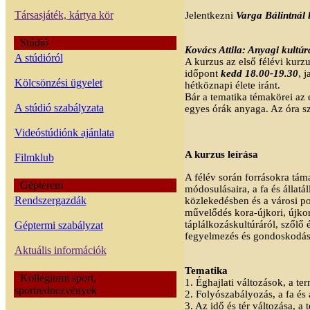
Társasjáték, kártya kör
Jelentkezni
Varga Bálintnál l
Stúdió
Kovács Attila: Anyagi kultúr
A stúdióról
A kurzus az első félévi kurz
időpont
kedd 18.00-19.30
, 
Kölcsönzési ügyelet
hétköznapi élete iránt.
Bár a tematika témakörei az e
A stúdió szabályzata
egyes órák anyaga. Az óra s
Videóstúdiónk ajánlata
A kurzus leírása
Filmklub
A félév során forrásokra táma
Gépterem
módosulásaira, a fa és állat
Rendszergazdák
közlekedésben és a városi po
művelődés kora-újkori, újkori
táplálkozáskultúráról, szőlő 
Géptermi szabályzat
fegyelmezés és gondoskodás
Aktuális információk
Tematika
Kollégiumi sport,
1. Éghajlati változások, a t
sportrednezvények
2. Folyószabályozás, a fa és
3. Az idő és tér változása, a