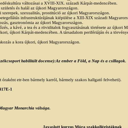
lkedéskultúra változásai a XVIII-XIX. századi Kárpát-medencében.
 születés és halál az újkori Magyarországon.
i szerepek, szexualitás, prostitúció az újkori Magyarországon.
betegellátás infrastruktúrájának kiépülése a XIII-XIX századi Magyaror
lkozás, gasztronómia az újkori Magyarországon.
főzés, a kávé, a tea és a röviditalok fogyasztásának története az újkori
jkori, újkori Kárpát-medencében. A társadalom perifériáján és a törvény
akozás a kora újkori, újkori Magyarországon.
nszékcsoport habilitált docense):Az ember a Föld, a Nap és a csillagok.
 óraként etr-ben bármely karról, bármely szakos hallgató felveheti).
17E-1
-Magyar Monarchia válsága.
Javaslott kurzus Móra szakkollégistáknak