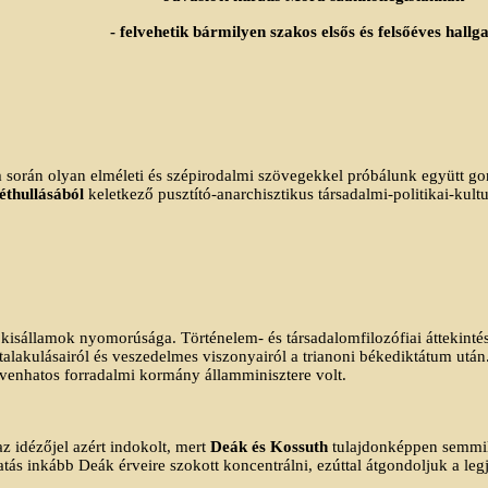
- felvehetik bármilyen szakos elsős és felsőéves hallg
során olyan elméleti és szépirodalmi szövegekkel próbálunk együtt g
éthullásából
keletkező pusztító-anarchisztikus társadalmi-politikai-kultu
i kisállamok nyomorúsága. Történelem- és társadalomfilozófiai áttekint
átalakulásairól és veszedelmes viszonyairól a trianoni békediktátum utá
tvenhatos forradalmi kormány államminisztere volt.
z idézőjel azért indokolt, mert
Deák és Kossuth
tulajdonképpen semmil
ás inkább Deák érveire szokott koncentrálni, ezúttal átgondoljuk a legje