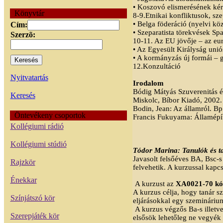
• Koszovó elismerésének ké
Könyvtár
8-9.Etnikai konfliktusok, sz
• Belga föderáció (nyelvi kö
Cím:
• Szeparatista törekvések Sp
Szerzõ:
10-11. Az EU jövője – az eu
• Az Egyesült Királyság unió
• A kormányzás új formái – 
12.Konzultáció
Nyitvatartás
Irodalom
Bódig Mátyás Szuverenitás é
Keresés
Miskolc, Bíbor Kiadó, 2002.
Bodin, Jean: Az államról. Bp
Öntevékeny csoportok
Francis Fukuyama: Államépít
Kollégiumi rádió
Kollégiumi stúdió
Tódor Marina: Tanulók és t
Javasolt felsőéves BA, Bsc-
Rajzkör
felvehetik. A kurzussal kapc
Énekkar
A kurzust az
XA0021-70 k
A kurzus célja, hogy tanár s
Színjátszó kör
eljárásokkal egy szemináriu
A kurzus végzős Ba-s illetve
Szerepjáték kör
elsősök lehetőleg ne vegyék 