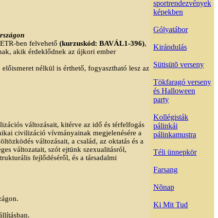
sportrendezvények
képekben
Gólyatábor
országon
e. ETR-ben felvehető
(kurzuskód: BAVÁL1-396)
,
Kirándulás
knak, akik érdeklődnek az újkori ember
Sütisütõ verseny
 előismeret nélkül is érthető, fogyasztható lesz az
Tökfaragó verseny
és Halloween
party
Kollégisták
zációs változásait, kitérve az idő és térfelfogás
pálinkái
nikai civilizáció vívmányainak megjelenésére a
pálinkamustra
ltözködés változásait, a család, az oktatás és a
s változatait, szót ejtünk szexualitásról,
Téli ünnepkör
ukturális fejlődéséről, és a társadalmi
Farsang
Nõnap
szágon.
Ki Mit Tud
llításban.