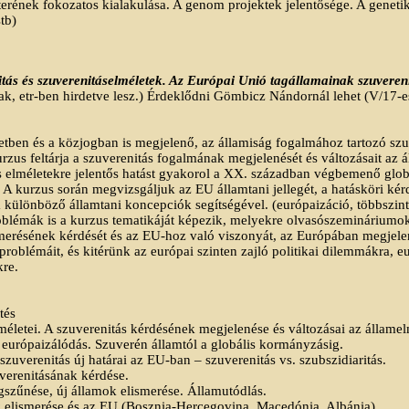
erének fokozatos kialakulása. A genom projektek jelentősége. A genetik
tb)
tás és szuverenitáselméletek. Az Európai Unió tagállamainak szuveren
ak, etr-ben hirdetve lesz.) Érdeklődni Gömbicz Nándornál lehet (V/17-e
etben és a közjogban is megjelenő, az államiság fogalmához tartozó szuv
rzus feltárja a szuverenitás fogalmának megjelenését és változásait a
 elméletekre jelentős hatást gyakorol a XX. században végbemenő globa
. A kurzus során megvizsgáljuk az EU államtani jellegét, a hatásköri ké
 különböző államtani koncepciók segítségével. (európaizáció, többszint
roblémák is a kurzus tematikáját képezik, melyekre olvasószemináriumok k
merésének kérdését és az EU-hoz való viszonyát, az Európában megjelenő
roblémáit, és kitérünk az európai szinten zajló politikai dilemmákra, 
kre.
tés
méletei. A szuverenitás kérdésének megjelenése és változásai az állame
, európaizálódás. Szuverén államtól a globális kormányzásig.
szuverenitás új határai az EU-ban – szuverenitás vs. szubszidiaritás.
verenitásának kérdése.
szűnése, új államok elismerése. Államutódlás.
k elismerése és az EU (Bosznia-Hercegovina, Macedónia, Albánia)