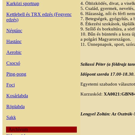
Karközi sportnap
4. Öltözködés, divat, a vise
5. Család, gyermek, nevelés,
6. Házasság, női és férfi nem
Kettlebell és TRX edzés (Fegyenc
7. Betegségek, gyógyítás, a 
edzés)
8. Étkezési szokások, táplá
9. Szőlő és borkultúra, a sör
Néptánc
10. Bűn és büntetés a kora ú
a polgári Magyarországon.
Hastánc
11. Ünnepnapok, sport, szór
Aerobic
Csocsó
Szilassi Péter (a földrajz ta
Ping-pong
Időpont szerda 17.00-18.30.
Egyetemi szabadon választott
Foci
Kurzuskód:
XA0021:GBN84
Kosárlabda
Röplabda
Lengyel Zoltán: Az Osztrák
Sakk
Archívum