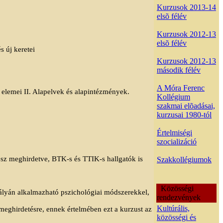
Kurzusok 2013-14
elsõ félév
Kurzusok 2012-13
elsõ félév
s új keretei
Kurzusok 2012-13
második félév
A Móra Ferenc
elemei II. Alapelvek és alapintézmények.
Kollégium
szakmai elõadásai,
kurzusai 1980-tól
Értelmiségi
szocializáció
esz meghirdetve, BTK-s és TTIK-s hallgatók is
Szakkollégiumok
Közösségi
pályán alkalmazható pszichológiai módszerekkel,
rendezvények
Kultúrális,
 meghirdetésre, ennek értelmében ezt a kurzust az
közösségi és