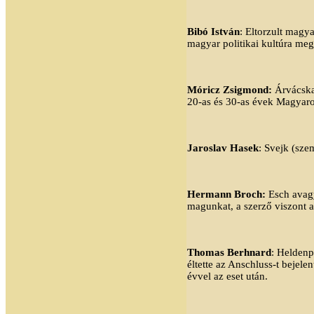
Bibó István
: Eltorzult magy
magyar politikai kultúra meg
Móricz Zsigmond:
Árvácska.
20-as és 30-as évek Magyaro
Jaroslav Hasek
: Svejk (sze
Hermann Broch:
Esch avagy
magunkat, a szerző viszont a
Thomas Berhnard
: Heldenp
éltette az Anschluss-t bejelen
évvel az eset után.