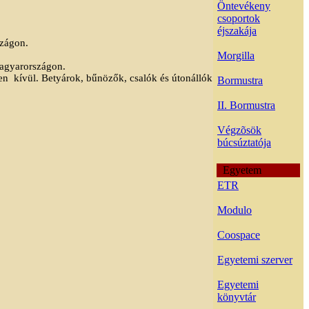
Öntevékeny
csoportok
éjszakája
szágon.
Morgilla
 Magyarországon.
en
kívül. Betyárok, bűnözők, csalók és útonállók
Bormustra
II. Bormustra
Végzõsök
búcsúztatója
Egyetem
ETR
Modulo
Coospace
Egyetemi szerver
Egyetemi
könyvtár