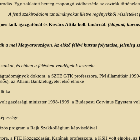
rodás. Egy zaklatott herceg csapongó vádbeszéde az osztrák történelem 
A fenti szakirodalom tanulmányokat illetve regényekből részleteket
nes koll. igazgatónál és Kovács Attila koll. tanárnál.
(időpont, kurzu
vák a
mai Magyarországon. Az
előző félévi kurzus folytatása, jelenleg sz
sunkat, és ebben a félévben vendégeink lesznek:
ágtudományok doktora, a SZTE GTK professzora, PM államtitkár 1990-91
lelős), az Állami Bankfelügyelet első elnöke
litika
olt gazdasági miniszter 1998-
1999, a
Budapesti Corvinus Egyetem volt
képessége
közös program a Rajk Szakkollégium képviselőivel
ra, a PTE Közgazdasági Karának professzora, a KSH volt elnöke, az EN