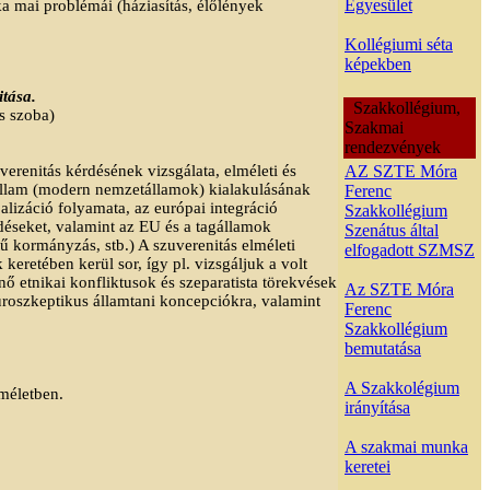
Egyesület
a mai problémái (háziasítás, élőlények
Kollégiumi séta
képekben
itása.
Szakkollégium,
s szoba)
Szakmai
rendezvények
erenitás kérdésének vizsgálata, elméleti és
AZ SZTE Móra
z állam (modern nemzetállamok) kialakulásának
Ferenc
lizáció folyamata, az európai integráció
Szakkollégium
rdéseket, valamint az EU és a tagállamok
Szenátus által
ű kormányzás, stb.) A szuverenitás elméleti
elfogadott SZMSZ
eretében kerül sor, így pl. vizsgáljuk a volt
 etnikai konfliktusok és szeparatista törekvések
Az SZTE Móra
euroszkeptikus államtani koncepciókra, valamint
Ferenc
Szakkollégium
bemutatása
A Szakkolégium
lméletben.
irányítása
A szakmai munka
keretei