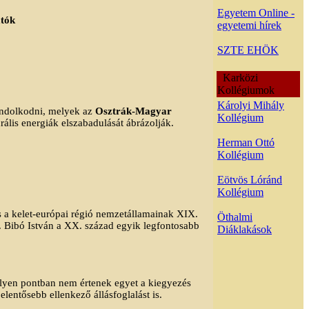
Egyetem Online -
atók
egyetemi hírek
SZTE EHÖK
Karközi
Kollégiumok
Károlyi Mihály
ondolkodni, melyek az
Osztrák-Magyar
Kollégium
rális energiák elszabadulását ábrázolják.
Herman Ottó
Kollégium
Eötvös Lóránd
Kollégium
és a kelet-európai régió nemzetállamainak XIX.
Öthalmi
n. Bibó István a XX. század egyik legfontosabb
Diáklakások
yen pontban nem értenek egyet a kiegyezés
lentősebb ellenkező állásfoglalást is.