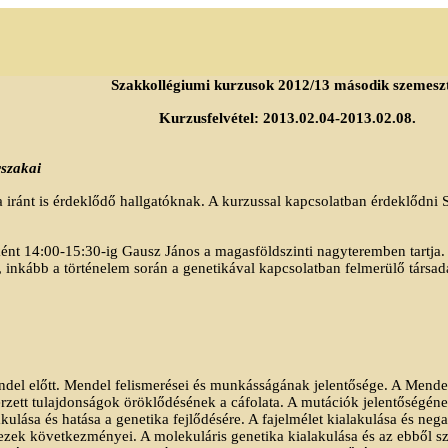
Szakkollégiumi kurzusok 2012/13 második szemesz
Kurzusfelvétel: 2013.02.04-2013.02.08.
rszakai
ia iránt is érdeklődő hallgatóknak. A kurzussal kapcsolatban érdeklődni
ént 14:00-15:30-ig Gausz János a magasföldszinti nagyteremben tartja.
ó, inkább a történelem során a genetikával kapcsolatban felmerülő társada
del előtt. Mendel felismerései és munkásságának jelentősége. A Mende
zett tulajdonságok öröklődésének a cáfolata. A mutációk jelentőségének
akulása és hatása a genetika fejlődésére. A fajelmélet kialakulása és ne
és ezek következményei. A molekuláris genetika kialakulása és az ebből