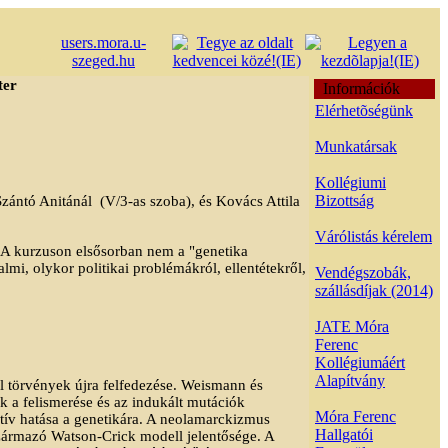
users.mora.u-
szeged.hu
ter
Információk
Elérhetõségünk
Munkatársak
Kollégiumi
Bizottság
 Szántó Anitánál
(V/3-as szoba), és Kovács Attila
Várólistás kérelem
 A kurzuson elsősorban nem a "genetika
lmi, olykor politikai problémákról, ellentétekről,
Vendégszobák,
szállásdíjak (2014)
JATE Móra
Ferenc
Kollégiumáért
Alapítvány
l törvények újra felfedezése. Weismann és
 a felismerése és az indukált mutációk
Móra Ferenc
gatív hatása a genetikára. A neolamarckizmus
Hallgatói
 származó Watson-Crick modell jelentősége. A