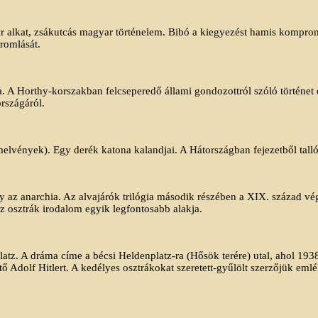
ar alkat, zsákutcás magyar történelem. Bibó a kiegyezést hamis komprom
romlását.
 A Horthy-korszakban felcseperedő állami gondozottról szóló történet
rszágáról.
melvények). Egy derék katona kalandjai. A Hátországban fejezetből tall
 az anarchia. Az alvajárók trilógia második részében a XIX. század vé
z osztrák irodalom egyik legfontosabb alakja.
latz. A dráma címe a bécsi Heldenplatz-ra (Hősök terére) utal, ahol 19
tő Adolf Hitlert. A kedélyes osztrákokat szeretett-gyűlölt szerzőjük emlék