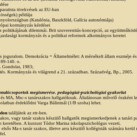
rdése
eparatista törekvések az EU-ban
zösségek) példája
anyolországban (Katalónia, Baszkföld, Galícia autonómiája)
rópai kormányzás kérdései
s politikájának dilemmái. Brit szuverenitás-koncepció, az együttműködé
gazdasági kormányzás és a politikai reformok alkotmányos keretei
s joguralom. Demokrácia = Államelmélet: A mérsékelt állam eszméje és 
 89-140. o.
. Gondolat, 1983;
és. Kormányzás és világrend a 21. században. Századvég, Bp., 2005.
anulócsoportok megismerése. pedagógiai-pszichológiai gyakorlat
s és MA, Msc-s tanárszakos hallgatóknak. Általánosan művelő óraként l
solatban érdeklődni Varga Bálintnál (1/B szoba) lehet.
ódon
találjátok az etr-ben.
zakos, vagy tanár szakra készülő hallgatók megismerkedjenek a tanári 
m keretében. A kurzust Tódor Marina iskolapszichológus vezeti.
 elsős Ma-s tanár szakos, illetve arra készülő kollégisták számára kerül
fel.