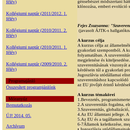
génsebészet módszertani hátt
félév)
klónozása, emberi evolúció s
Kollégiumi naptár (2011/2012. 1.
félév)
Fejes Zsuzsanna: "Szuvereni
Kollégiumi naptár (2010/2011. 2.
(javasolt ÁJTK-s hallgatókn
félév)
A kurzus célja
A kurzus célja az államelmél
Kollégiumi naptár (2010/2011. 1.
gyakorlati szempontból. A ku
félév)
folyamatában. A szuverenitás
megjelenése és kiteljesedése
Kollégiumi naptár (2009/2010. 2.
szuverenitásának viszonyát a
félév)
kérdésein túl a gyakorlati p
Jugoszlávia utódállamai elis
szuverenitáshoz kapcsolódó p
Programajánló
az EU jövőjét érintő kérdése
Összesített programjánlónk
A kurzus témakörei
Móranyúz
1.Bevezetés, programismerte
2.A szuverenitás fogalma, el
Bemutatkozás
3.Szuverenitás, globalizáció
4.Az EU államtani jellege. A 
ÚJ! 2014. 05.
5.Az EU és a tagállamok szu
6-7Államok keletkezése, meg
Archívum
• Jugoszlávia utódállamaina