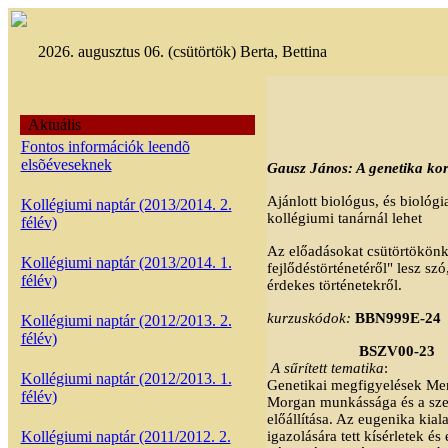
2026. augusztus 06. (csütörtök) Berta, Bettina
Aktuális
Fontos információk leendõ
elsõéveseknek
Gausz János: A genetika ko
Ajánlott biológus, és biológ
Kollégiumi naptár (2013/2014. 2.
kollégiumi tanárnál lehet
félév)
Az előadásokat csütörtökönk
Kollégiumi naptár (2013/2014. 1.
fejlődéstörténetéről" lesz sz
félév)
érdekes történetekről.
kurzuskódok:
BBN999E-24
Kollégiumi naptár (2012/2013. 2.
félév)
BSZV00-23
A sűrített tematika
:
Kollégiumi naptár (2012/2013. 1.
Genetikai megfigyelések Men
félév)
Morgan munkássága és a szer
előállítása. Az eugenika kial
Kollégiumi naptár (2011/2012. 2.
igazolására tett kísérletek 