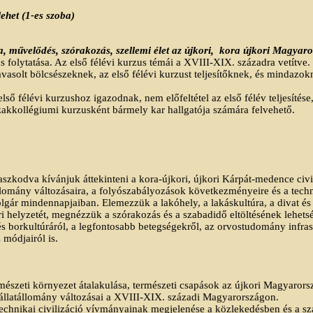
ehet (1-es szoba)
a, művelődés, szórakozás, szellemi élet az újkori,
kora újkori Magyar
us folytatása. Az első félévi kurzus témái a XVIII-XIX. századra vetítv
javasolt bölcsészeknek, az első félévi kurzust teljesítőknek, és mindazo
lső félévi kurzushoz igazodnak, nem előfeltétel az első félév teljesítése,
zakkollégiumi kurzusként bármely kar hallgatója számára felvehető.
szkodva kívánjuk áttekinteni a kora-újkori, újkori Kárpát-medence civili
állomány változásaira, a folyószabályozások következményeire és a tech
lgár mindennapjaiban. Elemezzük a lakóhely, a lakáskultúra, a divat és ö
 helyzetét, megnézzük a szórakozás és a szabadidő eltöltésének lehetsége
és borkultúráról, a legfontosabb betegségekről, az orvostudomány infrastr
 módjairól is.
ermészeti környezet átalakulása, természeti csapások az újkori Magyaror
 állatállomány változásai a XVIII-XIX. századi Magyarországon.
 technikai civilizáció vívmányainak megjelenése a közlekedésben és a szá