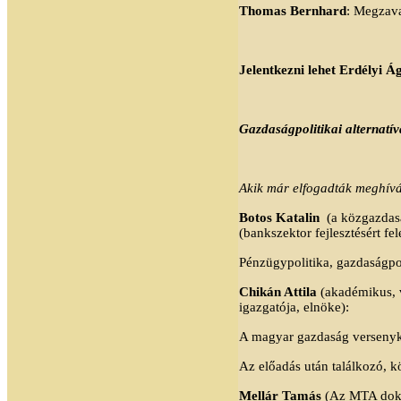
Thomas Bernhard
: Megzava
Jelentkezni lehet Erdélyi Ág
Gazdaságpolitikai alternatí
Akik már elfogadták meghívá
Botos Katalin
(a közgazdas
(bankszektor fejlesztésért fe
Pénzügypolitika, gazdaságpo
Chikán Attila
(akadémikus, v
igazgatója, elnöke):
A magyar gazdaság verseny
Az előadás után találkozó, 
Mellár Tamás
(Az MTA dokto