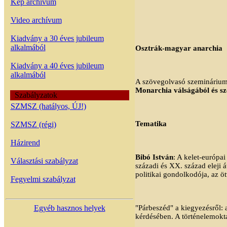
Kép archívum
Video archívum
Kiadvány a 30 éves jubileum
alkalmából
Osztrák-magyar anarchia
Kiadvány a 40 éves jubileum
alkalmából
A szövegolvasó szeminárium 
Monarchia válságából és sz
Szabályzatok
SZMSZ (hatályos, ÚJ!)
Tematika
SZMSZ (régi)
Házirend
Bibó István
: A kelet-európa
Választási szabályzat
századi és XX. század eleji 
politikai gondolkodója, az ö
Fegyelmi szabályzat
Egyéb hasznos helyek
"Párbeszéd" a kiegyezésről: a
kérdésében. A történelemoktat