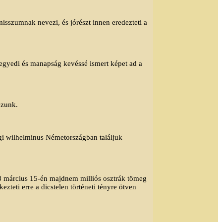
isszumnak nevezi, és jórészt innen eredezteti a
 egyedi és manapság kevéssé ismert képet ad a
ózunk.
gi wilhelminus Németországban találjuk
38 március 15-én majdnem milliós osztrák tömeg
ezteti erre a dicstelen történeti tényre ötven