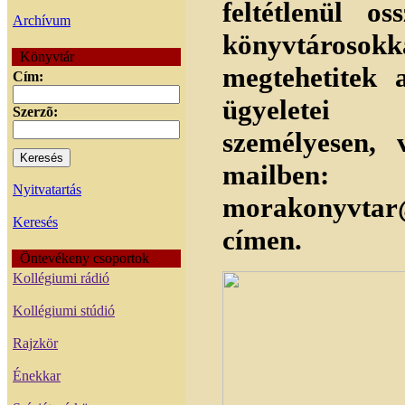
feltétlenül o
Archívum
könyvtárosokk
Könyvtár
megtehetitek 
Cím:
ügyelete
Szerzõ:
személyesen, 
mailb
Nyitvatartás
morakonyvtar
Keresés
címen.
Öntevékeny csoportok
Kollégiumi rádió
Kollégiumi stúdió
Rajzkör
Énekkar