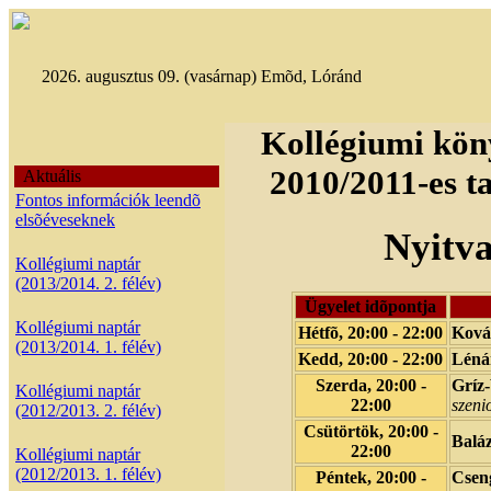
2026. augusztus 09. (vasárnap) Emõd, Lóránd
Kollégiumi köny
2010/2011-es ta
Aktuális
Fontos információk leendõ
elsõéveseknek
Nyitva
Kollégiumi naptár
(2013/2014. 2. félév)
Ügyelet idõpontja
Kollégiumi naptár
Hétfõ, 20:00 - 22:00
Ková
(2013/2014. 1. félév)
Kedd, 20:00 - 22:00
Lénár
Szerda, 20:00 -
Gríz
Kollégiumi naptár
22:00
szenio
(2012/2013. 2. félév)
Csütörtök, 20:00 -
Balá
22:00
Kollégiumi naptár
(2012/2013. 1. félév)
Péntek, 20:00 -
Csen