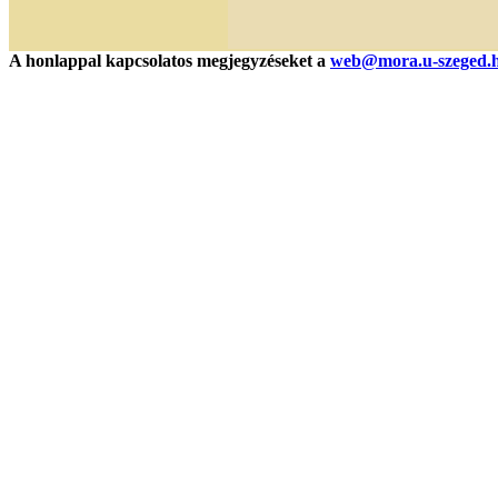
A honlappal kapcsolatos megjegyzéseket a
web@mora.u-szeged.