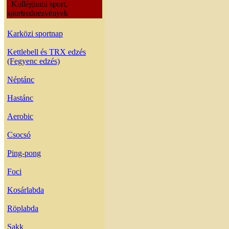
Kollégiumi sport,
sportrednezvények
Karközi sportnap
Kettlebell és TRX edzés
(Fegyenc edzés)
Néptánc
Hastánc
Aerobic
Csocsó
Ping-pong
Foci
Kosárlabda
Röplabda
Sakk