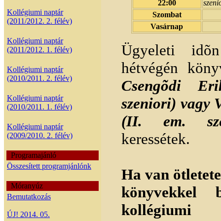
22:00
szenio
Kollégiumi naptár
Szombat
(2011/2012. 2. félév)
Vasárnap
Kollégiumi naptár
Ügyeleti idõ
(2011/2012. 1. félév)
hétvégén köny
Kollégiumi naptár
(2010/2011. 2. félév)
Csengõdi Eri
Kollégiumi naptár
szeniori) vagy 
(2010/2011. 1. félév)
(II. em. sze
Kollégiumi naptár
keressétek.
(2009/2010. 2. félév)
Programajánló
Összesített programjánlónk
Ha van ötletet
Móranyúz
könyvekkel b
Bemutatkozás
kollégiumi 
ÚJ! 2014. 05.