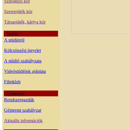
Színjátszó kör
Szerepjáték kör
Társasjáték, kártya kör
Stúdió
A stúdióról
Kölcsönzési ügyelet
A stúdió szabályzata
Videóstúdiónk ajánlata
Filmklub
Gépterem
Rendszergazdák
Géptermi szabályzat
Aktuális információk