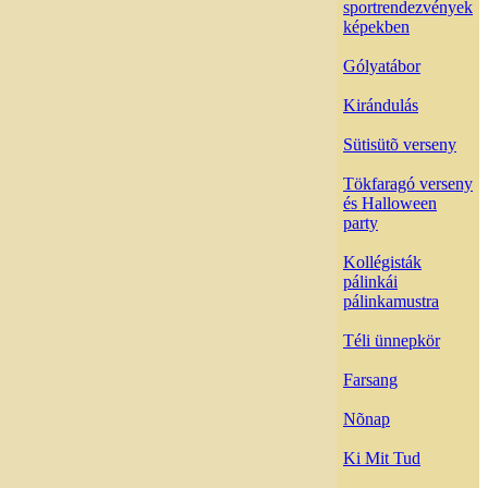
sportrendezvények
képekben
Gólyatábor
Kirándulás
Sütisütõ verseny
Tökfaragó verseny
és Halloween
party
Kollégisták
pálinkái
pálinkamustra
Téli ünnepkör
Farsang
Nõnap
Ki Mit Tud