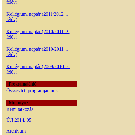
félév)
Kollégiumi naptár (2011/2012. 1.
félév)
Kollégiumi naptár (2010/2011. 2.
félév)
Kollégiumi naptár (2010/2011. 1.
félév)
Kollégiumi naptár (2009/2010. 2.
félév)
Programajánló
Összesített programjánlónk
Móranyúz
Bemutatkozás
ÚJ! 2014. 05.
Archívum