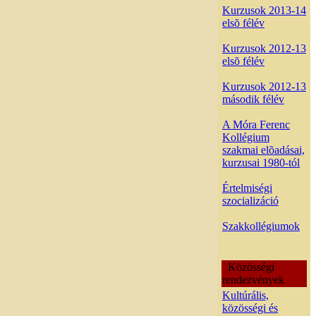
Kurzusok 2013-14
elsõ félév
Kurzusok 2012-13
elsõ félév
Kurzusok 2012-13
második félév
A Móra Ferenc
Kollégium
szakmai elõadásai,
kurzusai 1980-tól
Értelmiségi
szocializáció
Szakkollégiumok
Közösségi
rendezvények
Kultúrális,
közösségi és