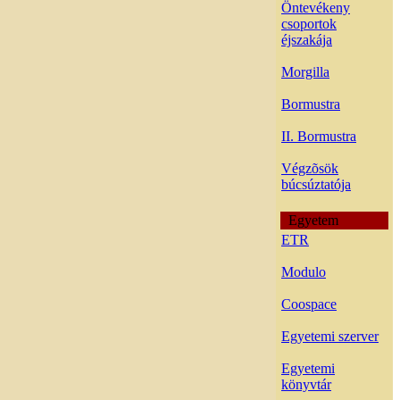
Öntevékeny
csoportok
éjszakája
Morgilla
Bormustra
II. Bormustra
Végzõsök
búcsúztatója
Egyetem
ETR
Modulo
Coospace
Egyetemi szerver
Egyetemi
könyvtár