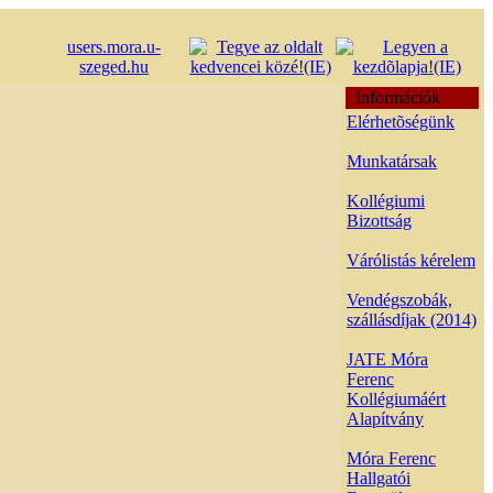
users.mora.u-
szeged.hu
Információk
Elérhetõségünk
Munkatársak
Kollégiumi
Bizottság
Várólistás kérelem
Vendégszobák,
szállásdíjak (2014)
JATE Móra
Ferenc
Kollégiumáért
Alapítvány
Móra Ferenc
Hallgatói