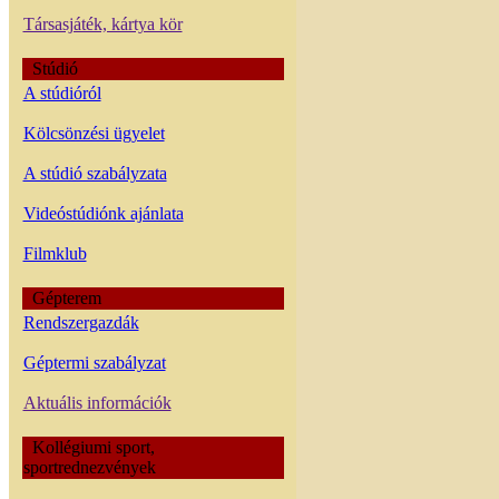
Társasjáték, kártya kör
Stúdió
A stúdióról
Kölcsönzési ügyelet
A stúdió szabályzata
Videóstúdiónk ajánlata
Filmklub
Gépterem
Rendszergazdák
Géptermi szabályzat
Aktuális információk
Kollégiumi sport,
sportrednezvények