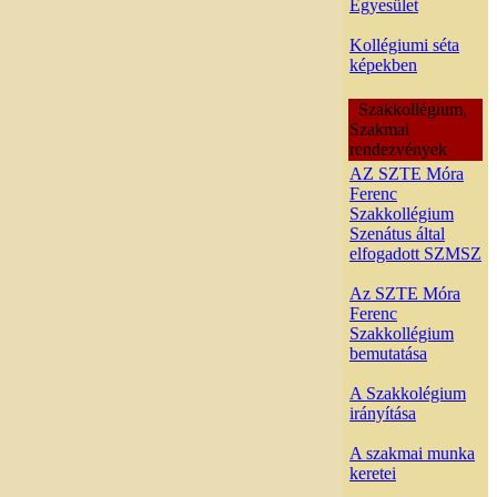
Egyesület
Kollégiumi séta
képekben
Szakkollégium,
Szakmai
rendezvények
AZ SZTE Móra
Ferenc
Szakkollégium
Szenátus által
elfogadott SZMSZ
Az SZTE Móra
Ferenc
Szakkollégium
bemutatása
A Szakkolégium
irányítása
A szakmai munka
keretei