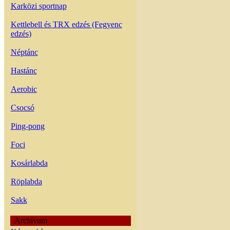
Karközi sportnap
Kettlebell és TRX edzés (Fegyenc
edzés)
Néptánc
Hastánc
Aerobic
Csocsó
Ping-pong
Foci
Kosárlabda
Röplabda
Sakk
Archívum