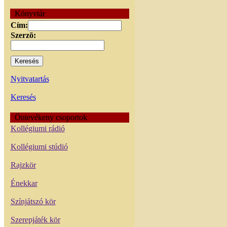
Könyvtár
Cím:
Szerzõ:
Nyitvatartás
Keresés
Öntevékeny csoportok
Kollégiumi rádió
Kollégiumi stúdió
Rajzkör
Énekkar
Színjátszó kör
Szerepjáték kör