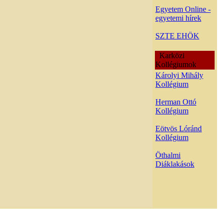
Egyetem Online -
egyetemi hírek
SZTE EHÖK
Karközi
Kollégiumok
Károlyi Mihály
Kollégium
Herman Ottó
Kollégium
Eötvös Lóránd
Kollégium
Öthalmi
Diáklakások