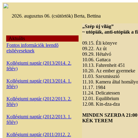
2026. augusztus 06. (csütörtök) Berta, Bettina
„Szép új világ”
~ utópiák, anti-utópiák a 
Aktuális
09.15. Éli könyve
Fontos információk leendõ
09.22. Az út
elsõéveseknek
09.29. Hétalvó
10.06. Gattaca
Kollégiumi naptár (2013/2014. 2.
10.13. Fahrenheit 451
félév)
10.20. Az ember gyermeke
11.03. Szexmisszió
Kollégiumi naptár (2013/2014. 1.
11.10. Kamera által homály
félév)
11.17. 1984
11.24. Delicatessen
12.01. Equilibrium
Kollégiumi naptár (2012/2013. 2.
12.08. Kin-dza-dza
félév)
MINDEN SZERDA 21:00
Kollégiumi naptár (2012/2013. 1.
KÉK TEREM
félév)
Kollégiumi naptár (2011/2012. 2.