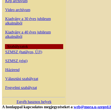
Kép archívum
Video archívum
Kiadvány a 30 éves jubileum
alkalmából
Kiadvány a 40 éves jubileum
alkalmából
Szabályzatok
SZMSZ (hatályos, ÚJ!)
SZMSZ (régi)
Házirend
Választási szabályzat
Fegyelmi szabályzat
Egyéb hasznos helyek
A honlappal kapcsolatos megjegyzéseket a
web@mora.u-szeged.