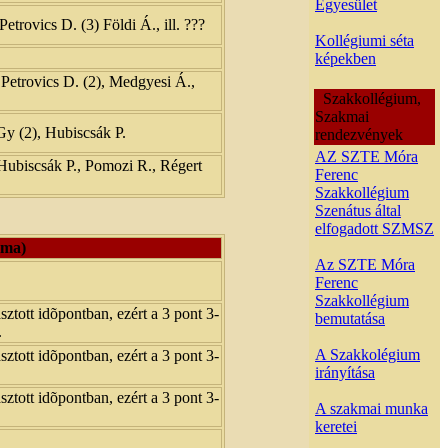
Egyesület
etrovics D. (3) Földi Á., ill. ???
Kollégiumi séta
képekben
, Petrovics D. (2), Medgyesi Á.,
Szakkollégium,
Szakmai
 Gy (2), Hubiscsák P.
rendezvények
AZ SZTE Móra
 Hubiscsák P., Pomozi R., Régert
Ferenc
Szakkollégium
Szenátus által
elfogadott SZMSZ
áma)
Az SZTE Móra
Ferenc
Szakkollégium
ztott idõpontban, ezért a 3 pont 3-
bemutatása
.
A Szakkolégium
ztott idõpontban, ezért a 3 pont 3-
irányítása
ztott idõpontban, ezért a 3 pont 3-
A szakmai munka
keretei