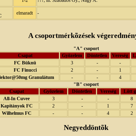
1-2
???, ill. Szabados Gy., Nagy A.
elmaradt
-
C
A csoportmérkõzések végeredmén
"A" csoport
Csapat
Gyõzelem
Döntetlen
Vereség
L
FC Büknü
3
-
-
FC Finucci
2
-
1
lektor@50mg Granulátum
-
-
4
"B" csoport
Csapat
Gyõzelem
Döntetlen
Vereség
Lõtt g
All-In Cuvee
3
-
-
8
Kapitányok FC
2
-
1
7
Wilhelmus FC
-
-
4
2
Negyeddöntõk