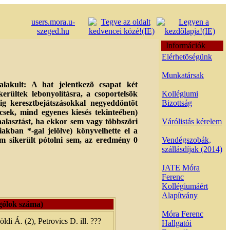
users.mora.u-
szeged.hu
Információk
Elérhetõségünk
Munkatársak
alakult: A hat jelentkezõ csapat két
erültek lebonyolításra, a csoportelsõk
Kollégiumi
ig keresztbejátszásokkal negyeddöntõt
Bizottság
csek, mind egyenes kiesés tekinteében)
alasztást, ha ekkor sem vagy többszöri
Várólistás kérelem
iakban *-gal jelölve) könyvelhette el a
m sikerült pótolni sem, az eredmény 0
Vendégszobák,
szállásdíjak (2014)
JATE Móra
Ferenc
Kollégiumáért
Alapítvány
gólok száma)
Móra Ferenc
di Á. (2), Petrovics D. ill. ???
Hallgatói