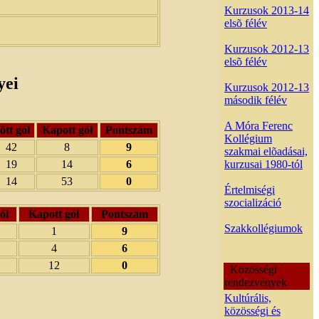
Kurzusok 2013-14
elsõ félév
Kurzusok 2012-13
elsõ félév
yei
Kurzusok 2012-13
második félév
A Móra Ferenc
õtt gól
Kapott gól
Pontszám
Kollégium
42
8
9
szakmai elõadásai,
kurzusai 1980-tól
19
14
6
14
53
0
Értelmiségi
szocializáció
ól
Kapott gól
Pontszám
Szakkollégiumok
1
9
4
6
12
0
Közösségi
rendezvények
Kultúrális,
közösségi és