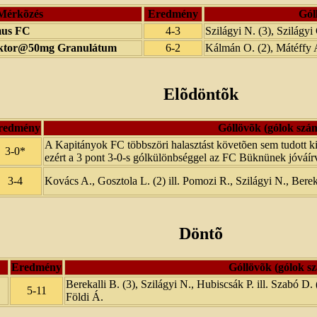
Mérkõzés
Eredmény
Gól
mus FC
4-3
Szilágyi N. (3), Szilágyi 
ektor@50mg Granulátum
6-2
Kálmán O. (2), Mátéffy A.
Elõdöntõk
redmény
Góllövõk (gólok szá
A Kapitányok FC többszöri halasztást követõen sem tudott kiá
3-0*
ezért a 3 pont 3-0-s gólkülönbséggel az FC Büknünek jóváír
3-4
Kovács A., Gosztola L. (2) ill. Pomozi R., Szilágyi N., Bereka
Döntõ
Eredmény
Góllövõk (gólok s
Berekalli B. (3), Szilágyi N., Hubiscsák P. ill. Szabó D.
5-11
Földi Á.