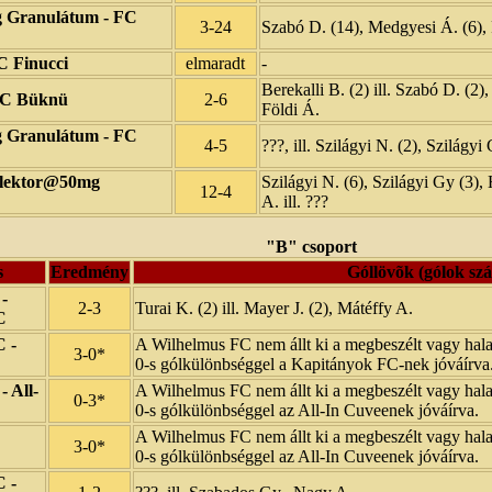
 Granulátum - FC
3-24
Szabó D. (14), Medgyesi Á. (6), P
 Finucci
elmaradt
-
Berekalli B. (2) ill. Szabó D. (2)
FC Büknü
2-6
Földi Á.
 Granulátum - FC
4-5
???, ill. Szilágyi N. (2), Szilágyi
Flektor@50mg
Szilágyi N. (6), Szilágyi Gy (3),
12-4
A. ill. ???
"B" csoport
s
Eredmény
Góllövõk (gólok sz
-
2-3
Turai K. (2) ill. Mayer J. (2), Mátéffy A.
C
 -
A Wilhelmus FC nem állt ki a megbeszélt vagy halas
3-0*
0-s gólkülönbséggel a Kapitányok FC-nek jóváírva
 All-
A Wilhelmus FC nem állt ki a megbeszélt vagy halas
0-3*
0-s gólkülönbséggel az All-In Cuveenek jóváírva.
A Wilhelmus FC nem állt ki a megbeszélt vagy halas
3-0*
0-s gólkülönbséggel az All-In Cuveenek jóváírva.
 -