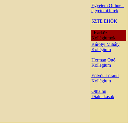
Egyetem Online -
egyetemi hírek
SZTE EHÖK
Karközi
Kollégiumok
Károlyi Mihály
Kollégium
Herman Ottó
Kollégium
Eötvös Lóránd
Kollégium
Öthalmi
Diáklakások