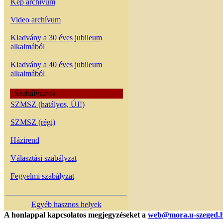
Kép archívum
Video archívum
Kiadvány a 30 éves jubileum
alkalmából
Kiadvány a 40 éves jubileum
alkalmából
Szabályzatok
SZMSZ (hatályos, ÚJ!)
SZMSZ (régi)
Házirend
Választási szabályzat
Fegyelmi szabályzat
Egyéb hasznos helyek
A honlappal kapcsolatos megjegyzéseket a
web@mora.u-szeged.