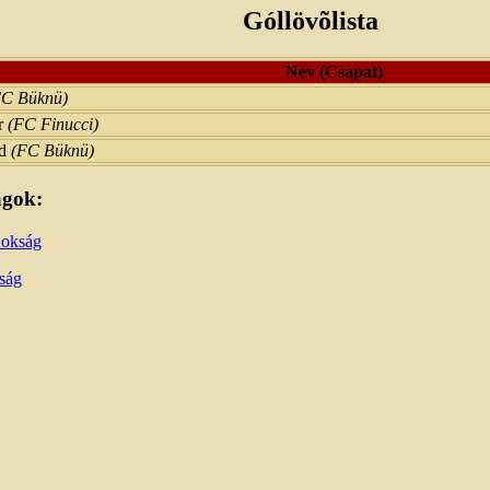
Góllövõlista
Név (Csapat)
FC Büknü)
r
(FC Finucci)
ád
(FC Büknü)
ágok:
nokság
ság