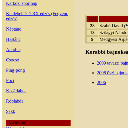
Karközi sportnap
Kettlebell és TRX edzés (Fegyenc
edzés)
Gól
28
Szabó Dávid
(
Néptánc
13
Szilágyi Nándo
Hastánc
9
Medgyesi Árp
Aerobic
Korábbi bajnoks
Csocsó
2009 tavaszi baj
Ping-pong
2008 õszi bajnok
Foci
2006
Kosárlabda
Röplabda
Sakk
Archívum