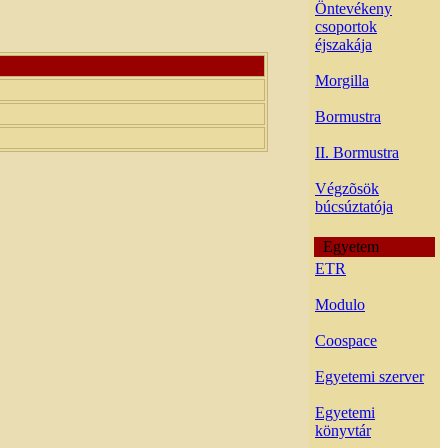
Öntevékeny
csoportok
éjszakája
Morgilla
Bormustra
II. Bormustra
Végzõsök
búcsúztatója
Egyetem
ETR
Modulo
Coospace
Egyetemi szerver
Egyetemi
könyvtár