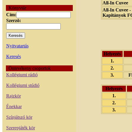
All-In Cuvee
Könyvtár
All-In Cuvee -
Cím:
Kapitányok F
Szerzõ:
Nyitvatartás
Helyezés
Keresés
1.
2.
Öntevékeny csoportok
Kollégiumi rádió
3.
F
Kollégiumi stúdió
Helyezés
1.
Rajzkör
2.
Énekkar
3.
Színjátszó kör
Szerepjáték kör