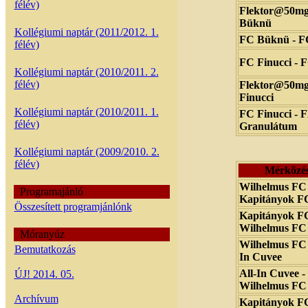
félév)
Flektor@50mg
Büknü
Kollégiumi naptár (2011/2012. 1.
FC Büknü - FC
félév)
FC Finucci - 
Kollégiumi naptár (2010/2011. 2.
félév)
Flektor@50mg
Finucci
Kollégiumi naptár (2010/2011. 1.
FC Finucci - 
félév)
Granulátum
Kollégiumi naptár (2009/2010. 2.
félév)
Mérkõzé
Wilhelmus FC 
Programajánló
Kapitányok F
Összesített programjánlónk
Kapitányok FC
Wilhelmus FC
Móranyúz
Wilhelmus FC -
Bemutatkozás
In Cuvee
All-In Cuvee -
ÚJ! 2014. 05.
Wilhelmus FC
Archívum
Kapitányok FC