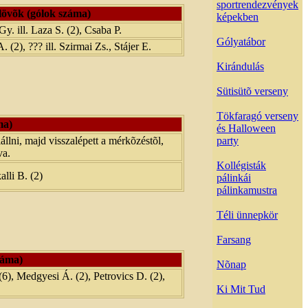
sportrendezvények
lövõk (gólok száma)
képekben
Gy. ill. Laza S. (2), Csaba P.
Gólyatábor
 (2), ??? ill. Szirmai Zs., Stájer E.
Kirándulás
Sütisütõ verseny
Tökfaragó verseny
ma)
és Halloween
llni, majd visszalépett a mérkõzéstõl,
party
va.
Kollégisták
lli B. (2)
pálinkái
pálinkamustra
Téli ünnepkör
Farsang
záma)
Nõnap
 (6), Medgyesi Á. (2), Petrovics D. (2),
Ki Mit Tud