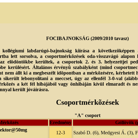
FOCIBAJNOKSÁG (2009/2010 tavasz)
 kollégiumi labdarúgó-bajnokság kiírása a következõképpen 
tba lett sorsolva, a csoportmérkõzések oda-visszavágó alapon k
az elõdöntõkbe kerültek, a csoportok 2. és 3. helyezettjei ped
tõbe kerülésért. Általános érvényû szabályként (mind csoportmec
 nem állt ki a megbeszélt idõpontban a mérkõzésére, kérhetett h
sikerült lebonyolítani a meccset, úgy az ellenfél 3-0-val (alább
rkõzés a két fél hibájából vagy önhibáján kívül elmaradt és ne
ánnyal került jóváírásra.
Csoportmérkõzések
"A" csoport
Mérkõzés
Eredmény
Góllövõk (
lektor@50mg
12-3
Szabó D. (6), Medgyesi Á. (3), Föl