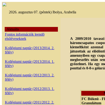
2026. augusztus 07. (péntek) Ibolya, Arabella
Aktuális
Fontos információk leendõ
A 2009/2010 tavaszi
elsõéveseknek
háromcsapatos csopor
kiemeltként azonnal 
Kollégiumi naptár (2013/2014. 2.
játszottak az elõdön
félév)
amennyiben egy csapat
megbeszélés után sem 
Kollégiumi naptár (2013/2014. 1.
gyõzelmet. Ha egy mé
félév)
ponttal és 0-0-s gólar
Kollégiumi naptár (2012/2013. 2.
félév)
Kollégiumi naptár (2012/2013. 1.
félév)
FC Büknü - F
Kollégiumi naptár (2011/2012. 2.
Granulátum