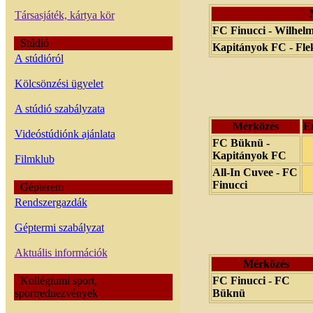
Társasjáték, kártya kör
FC Finucci - Wilhel
Stúdió
Kapitányok FC - Fl
A stúdióról
Kölcsönzési ügyelet
A stúdió szabályzata
Mérkõzés
E
Videóstúdiónk ajánlata
FC Büknü -
Kapitányok FC
Filmklub
All-In Cuvee - FC
Finucci
Gépterem
Rendszergazdák
Géptermi szabályzat
Aktuális információk
Mérkõzés
FC Finucci - FC
Kollégiumi sport,
Büknü
sportrednezvények