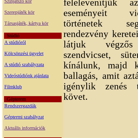
felelevenítjük 
Színjátszó kör
eseményeit vi
Szerepjáték kör
történetek se
Társasjáték, kártya kör
rendezvény kerete
Stúdió
látjuk végzős 
A stúdióról
szendvicset, süt
Kölcsönzési ügyelet
kínálunk, majd k
A stúdió szabályzata
ballagás, amit azt
Videóstúdiónk ajánlata
igénylik zenés 
Filmklub
követ.
Gépterem
Rendszergazdák
Géptermi szabályzat
Aktuális információk