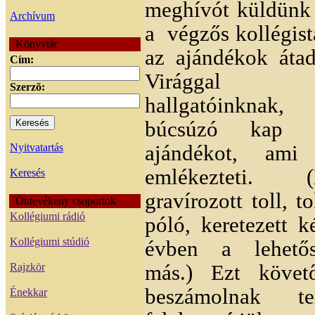
meghívót küldünk 
Archívum
a
végzős kollégist
Könyvtár
az ajándékok átad
Cím:
Virággal k
Szerzõ:
hallgatóinknak
búcsúzó kap e
Nyitvatartás
ajándékot, ami
emlékezteti. 
Keresés
gravírozott toll, t
Öntevékeny csoportok
Kollégiumi rádió
póló, keretezett 
Kollégiumi stúdió
évben a lehetős
Rajzkör
más.) Ezt követ
beszámolnak te
Énekkar