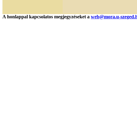
A honlappal kapcsolatos megjegyzéseket a
web@mora.u-szeged.