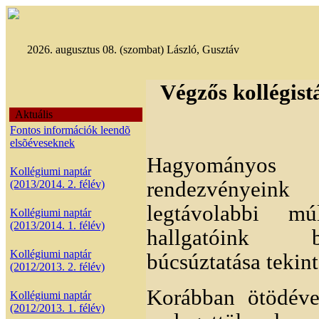
2026. augusztus 08. (szombat) László, Gusztáv
Végzős kollégist
Aktuális
Fontos információk leendõ
elsõéveseknek
Hagyományos
Kollégiumi naptár
rendezvénye
(2013/2014. 2. félév)
legtávolabbi m
Kollégiumi naptár
(2013/2014. 1. félév)
hallgatóink 
Kollégiumi naptár
búcsúztatása tekint
(2012/2013. 2. félév)
Korábban ötödéve
Kollégiumi naptár
(2012/2013. 1. félév)