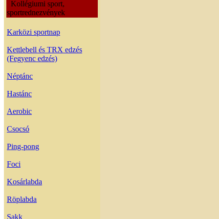
Kollégiumi sport,
sportrednezvények
Karközi sportnap
Kettlebell és TRX edzés
(Fegyenc edzés)
Néptánc
Hastánc
Aerobic
Csocsó
Ping-pong
Foci
Kosárlabda
Röplabda
Sakk