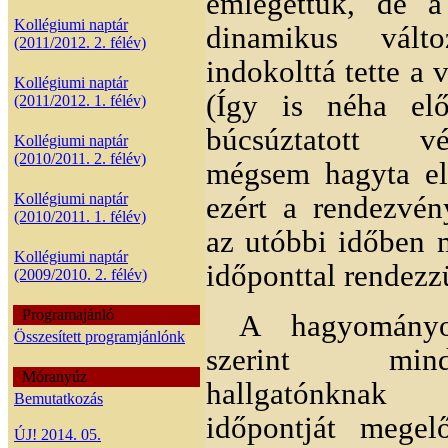
emlegettük, de a
Kollégiumi naptár
dinamikus vál
(2011/2012. 2. félév)
indokolttá tette a 
Kollégiumi naptár
(Így is néha elő
(2011/2012. 1. félév)
búcsúztatott v
Kollégiumi naptár
(2010/2011. 2. félév)
mégsem hagyta el
Kollégiumi naptár
ezért a rendezvén
(2010/2011. 1. félév)
az utóbbi időben 
Kollégiumi naptár
időponttal rendez
(2009/2010. 2. félév)
Programajánló
A hagyományo
Összesített programjánlónk
szerint mi
Móranyúz
hallgatónknak
Bemutatkozás
időpontját megel
ÚJ! 2014. 05.