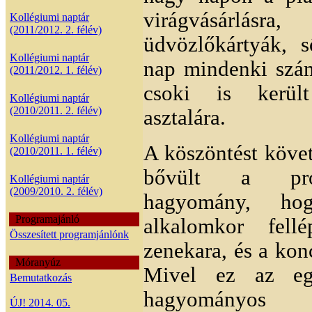
virágvásárlásra,
Kollégiumi naptár
(2011/2012. 2. félév)
üdvözlőkártyák, 
Kollégiumi naptár
nap mindenki szám
(2011/2012. 1. félév)
csoki is kerül
Kollégiumi naptár
(2010/2011. 2. félév)
asztalára.
Kollégiumi naptár
A köszöntést köve
(2010/2011. 1. félév)
bővült a pr
Kollégiumi naptár
(2009/2010. 2. félév)
hagyomány, ho
Programajánló
alkalomkor fell
Összesített programjánlónk
zenekara, és a konc
Móranyúz
Mivel ez az egy
Bemutatkozás
hagyományo
ÚJ! 2014. 05.