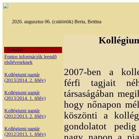
2026. augusztus 06. (csütörtök) Berta, Bettina
Kollégiu
Aktuális
Fontos információk leendõ
elsõéveseknek
2007-ben a kollé
Kollégiumi naptár
(2013/2014. 2. félév)
férfi tagjait n
társaságában megih
Kollégiumi naptár
(2013/2014. 1. félév)
hogy nőnapon mél
Kollégiumi naptár
köszönti a kollé
(2012/2013. 2. félév)
gondolatot pedig
Kollégiumi naptár
(2012/2013. 1. félév)
nagy napon a pia