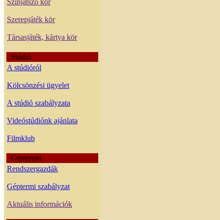
Színjátszó kör
Szerepjáték kör
Társasjáték, kártya kör
Stúdió
A stúdióról
Kölcsönzési ügyelet
A stúdió szabályzata
Videóstúdiónk ajánlata
Filmklub
Gépterem
Rendszergazdák
Géptermi szabályzat
Aktuális információk