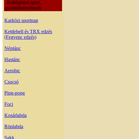
Kollégiumi sport,
sportrednezvények
Karközi sportnap
Kettlebell és TRX edzés
(Fegyenc edzés)
Néptánc
Hastánc
Aerobic
Csocsó
Ping-pong
Foci
Kosárlabda
Röplabda
Sakk