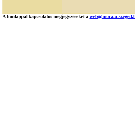
A honlappal kapcsolatos megjegyzéseket a
web@mora.u-szeged.