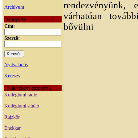
rendezvényünk, 
Archívum
várhatóan tovább
Könyvtár
bővülni
Cím:
Szerzõ:
Nyitvatartás
Keresés
Öntevékeny csoportok
Kollégiumi rádió
Kollégiumi stúdió
Rajzkör
Énekkar